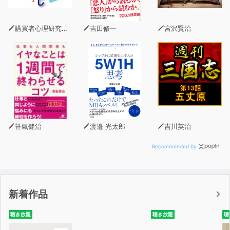
購買者心理研究所 株式会社モデンナ 顧問 青木幹和
吉田修一
宮沢賢治
笹氣健治
渡邉 光太郎
吉川英治
Recommended by
新着作品
聴き放題
聴き放題
聴