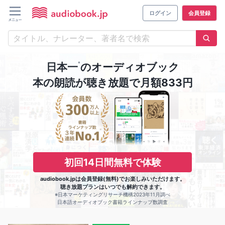
ログイン
会員登録
※
日本一
のオーディオブック
本の朗読が聴き放題で月額833円
初回14日間無料で体験
audiobook.jpは会員登録(無料)でお楽しみいただけます。
聴き放題プランはいつでも解約できます。
※日本マーケティングリサーチ機構2023年11月調べ
日本語オーディオブック書籍ラインナップ数調査