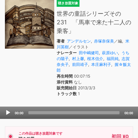
聴き放題対象
世界の童話シリーズその
231 「馬車で来た十二人の
乗客」
著者
アンデルセン
,
赤塚奈保美
／編,
米
川英樹
／イラスト
ナレーター
田中嶋健司
,
萩原ゆい
,
うち
の陽子
,
村上馨
,
桜木信介
,
福田純
,
志賀
奈央子
,
前田靖子
,
本庄麻利子
,
握☆飯太
郎
再生時間
00:07:15
添付資料
なし
販売開始日
2013/3/3
トラック数
1
Audio
00:00
00:00
Player
この作品は聴き放題対象です
初回 ¥0