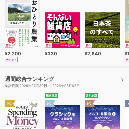
新作
新作
新作
新
¥2,200
¥330
¥2,640
¥
チケット
チ
週間総合ランキング
集計期間 2026年07月30日 ～ 2026年08月05日
聴き放題
聴き放題
1位
2位
3位