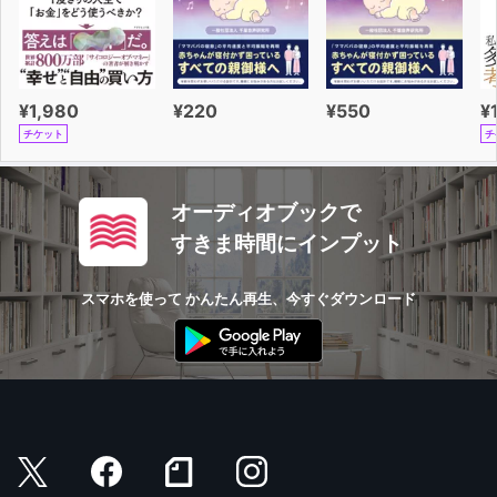
¥1,980
¥220
¥550
¥
チケット
チ
オーディオブックで
すきま時間にインプット
スマホを使って かんたん再生、今すぐダウンロード