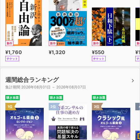
新作
新作
新作
新
¥1,760
¥1,320
¥550
¥
チケット
チケット
チ
週間総合ランキング
集計期間 2026年08月01日 ～ 2026年08月07日
聴き放題
聴き放題
聴き放題
1位
2位
3位