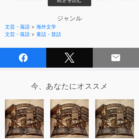
はとても幸せでした。ところが、そんな二人の様子をうら
やましそうに見つめる男がいたのです。それは・・』
ジャンル
文芸・落語
>
海外文学
文芸・落語
>
童話・昔話
今、あなたにオススメ