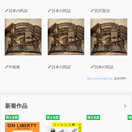
日本の民話
日本の民話
宮沢賢治
中島敦
日本の民話
日本の民話
Recommended by
新着作品
聴き放題
聴き放題
聴き放題
聴