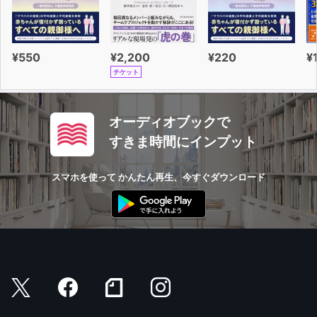
¥550
¥2,200
¥220
¥
チケット
オーディオブックで
すきま時間にインプット
スマホを使って かんたん再生、今すぐダウンロード