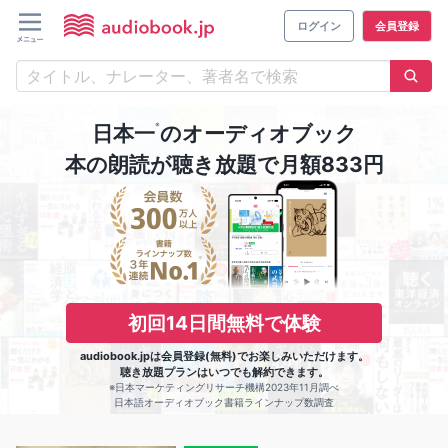
ログイン
会員登録
※
日本一
のオーディオブック
本の朗読が聴き放題で月額833円
初回14日間無料で体験
audiobook.jpは会員登録(無料)でお楽しみいただけます。
聴き放題プランはいつでも解約できます。
※日本マーケティングリサーチ機構2023年11月調べ
日本語オーディオブック書籍ラインナップ数調査