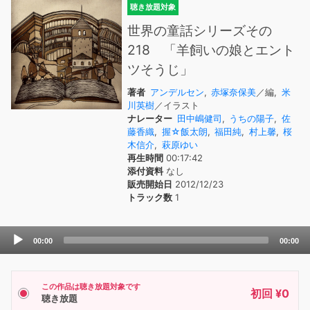
聴き放題対象
世界の童話シリーズその
218 「羊飼いの娘とエント
ツそうじ」
著者
アンデルセン
,
赤塚奈保美
／編,
米
川英樹
／イラスト
ナレーター
田中嶋健司
,
うちの陽子
,
佐
藤香織
,
握☆飯太朗
,
福田純
,
村上馨
,
桜
木信介
,
萩原ゆい
再生時間
00:17:42
添付資料
なし
販売開始日
2012/12/23
トラック数
1
Audio
00:00
00:00
Player
この作品は聴き放題対象です
初回 ¥0
聴き放題