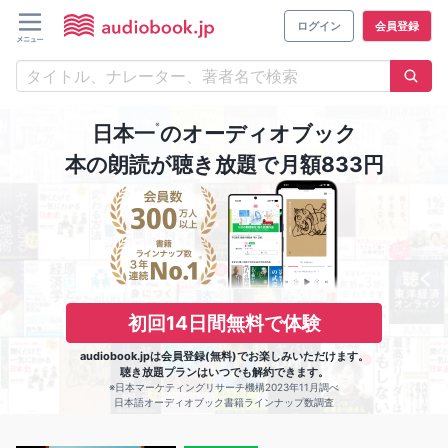
ログイン
会員登録
※
日本一
のオーディオブック
本の朗読が聴き放題で月額833円
初回14日間無料で体験
audiobook.jpは会員登録(無料)でお楽しみいただけます。
聴き放題プランはいつでも解約できます。
※日本マーケティングリサーチ機構2023年11月調べ
日本語オーディオブック書籍ラインナップ数調査