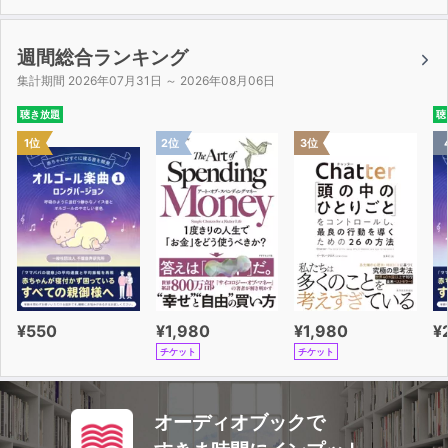
週間総合ランキング
集計期間 2026年07月31日 ～ 2026年08月06日
聴き放題
聴
1位
2位
3位
¥550
¥1,980
¥1,980
¥
チケット
チケット
オーディオブックで