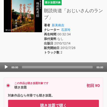
聴き放題対象
朗読街道「おじいさんのラン
プ」
著者
新美南吉
ナレーター
石原玲
再生時間
00:32:34
添付資料
なし
出版日
2010/12/14
販売開始日
2012/7/26
トラック数
2
Audio
00:00
00:00
Player
この作品は聴き放題対象です
初回 ¥0
聴き放題
対象作品なら何冊でも聴き放題。
聴き放題で聴く