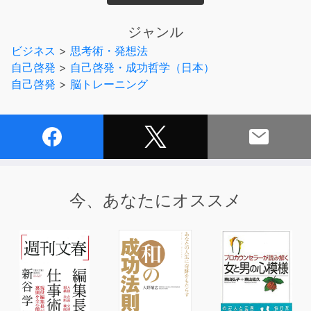
自分の思うままの人生を作るための秘訣、「成功脳」につ
いて、
ジャンル
斎藤一人さん自ら、種明かしをします。
ビジネス
>
思考術・発想法
自己啓発
>
自己啓発・成功哲学（日本）
たとえば、
自己啓発
>
脳トレーニング
コンプレックスがあるとき
体に痛みを感じるとき
なんとなくサボりたいとき
あなたの脳はどのように働いていますか？
そのまま放っておくと、
今、あなたにオススメ
コンプレックスに延々と悩んだり、
痛みがつづいたり、
サボり癖がついたりと、悪循環を繰り返してしまいます。
これでは脳に支配されてしまっている、と一人さんは言い
ます。