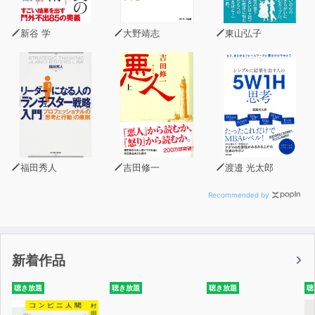
一人さんは脳に支配されるのではなく、脳を支配します。
脳に語りかけます。脳をなまけさせません。脳の言いなり
新谷 学
大野靖志
東山弘子
にはなりません。
たとえば、体に痛みを感じても、脳に「お前がやってるの
知ってるぞ」と語りかけて
痛みを吹っ飛ばしてしまいます。
これこそが、自分の魂が脳を支配する「成功脳」です。
福田秀人
吉田修一
渡邉 光太郎
わかりやすくユーモアにあふれた語り口調で、脳に言い聞
かせる一人さんワールド。
Recommended by
くすっと笑ったり、なるほどと思わずうなずいたりしなが
ら聴いているうちに、
一人さんの成功の秘訣が、あなたにも次第にわかってくる
新着作品
はずです。
聴き放題
聴き放題
聴き放題
聴
このオーディオブックを聴いた後は、きっとあなたも一人
さんと同じように、