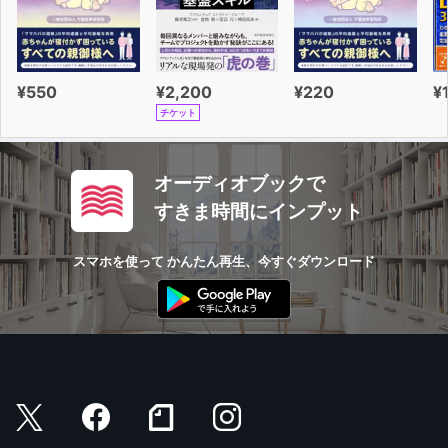
¥550
¥2,200
¥220
¥
チケット
オーディオブックで
すきま時間にインプット
スマホを使って かんたん再生、今すぐダウンロード