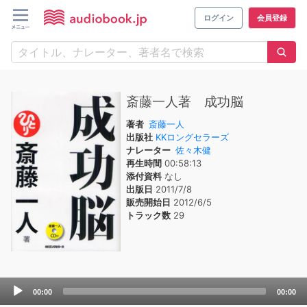
ログイン
会員登録
斎藤一人著 成功脳
著者
斎藤一人
出版社
KKロングセラーズ
ナレーター
佐々木健
再生時間
00:58:13
添付資料
なし
出版日
2011/7/8
販売開始日
2012/6/5
トラック数
29
Audio
00:00
00:00
Player