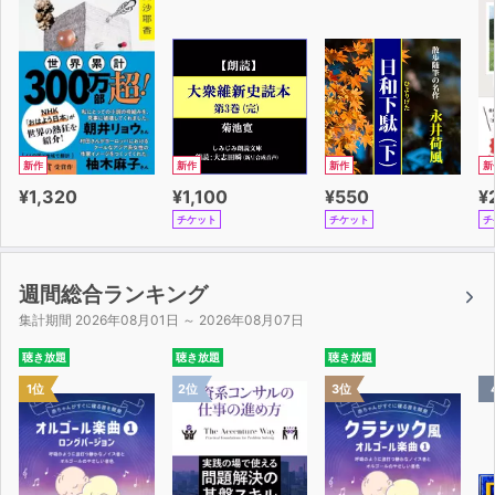
脳を支配して思い通りに働かせられる、「成功脳」の持ち
主になっていることでしょう。
※ご注意
本オーディオブックには、書籍版に同梱されている斎藤一
人さんの講演ＣＤは付属されておりません。
新作
新作
新作
新
ご理解の上、本編をお楽しみください。
¥1,320
¥1,100
¥550
¥
チケット
チケット
チ
週間総合ランキング
集計期間 2026年08月01日 ～ 2026年08月07日
聴き放題
聴き放題
聴き放題
1位
2位
3位