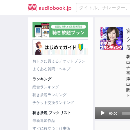
著
おトクに買えるチケットプラン
出
ナ
よくある質問・ヘルプ
再
添
ランキング
出
総合ランキング
販
聴き放題ランキング
ト
チケット交換ランキング
Audio
聴き放題 ブックリスト
00:00
Player
最新追加作品
すぐに役立つ！仕事術