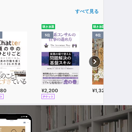
すべて見る
聴き放題
聴き放題
5位
6位
980
¥2,200
¥1,320
ト
チケット