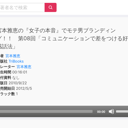
宮本雅恵の『女子の本音』でモテ男ブランディン
グ！！ 第08回「コミュニケーションで差をつける好
感話法」
者
宮本雅恵
版社
TriBooks
レーター
宮本雅恵
生時間
00:16:01
付資料
なし
版日
2010/9/22
売開始日
2012/5/5
ラック数
1
Use
00:00
Up/D
Arrow