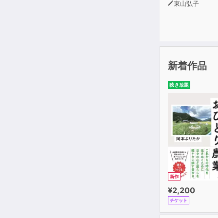
東山弘子
新着作品
聴き放題
新作
¥2,200
チケット