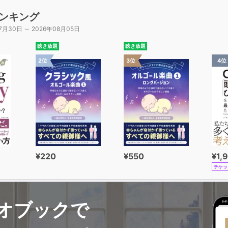
ンキング
7月30日 ～ 2026年08月05日
聴き放題
聴き放題
2位
3位
4位
¥220
¥550
¥1,
チケッ
オブックで