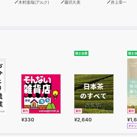
木村達哉(アルク)
藤沢久美
井上章一
聴き放題
聴き
新作
新作
新作
¥330
¥2,640
¥1,
チケッ