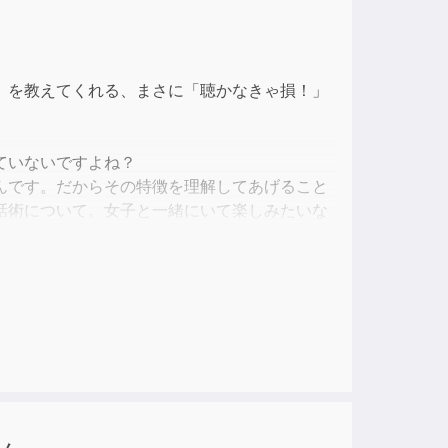
ase
」を教えてくれる、まさに「聴かなきゃ損！」
ase
e.
ていないですよね？
んです。だからその特徴を理解してあげること
話術について。女子と一緒にいて楽しみたいな
る男になる為の「自分で自分をブランディング
方法です。科学的な根拠や研究に基づいている
んだ、即戦力型の教材です。普段は聞けない