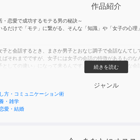
keys
作品紹介
to
incre
活・恋愛で成功するモテる男の秘訣～
or
いるだけで「モテ」に繋がる、そんな「知識」や「女子の心理
decre
volum
女子と会話するとき、まさか男子とおなじ調子で会話なんてし
えばそれまでですが、女子には女子の会話の特徴があるものな
子としての違い」になって来るんですよ。第８回は、そんな会
を楽しませなくっちゃ!!』
ジャンル
サルタントの専門家、宮本雅恵先生が教えてくれるのは、モテ
し方・コミュニケーション術
言い換えるなら、自分の魅力を相手に伝えるための自己演出の
養・雑学
のこと、宮本先生の女子としての生の意見もふんだんに盛り込
恋愛・結婚
」を知って、あなたも女子の心をくすぐってみませんか？