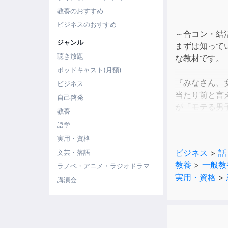
教養のおすすめ
ビジネスのおすすめ
～合コン・結
ジャンル
まずは知って
聴き放題
な教材です。
ポッドキャスト(月額)
『みなさん、
ビジネス
当たり前と言
自己啓発
が「モテる男
教養
ら、まずは女子
語学
実用・資格
イメージコン
ビジネス
>
話
文芸・落語
する」方法。
教養
>
一般教
ラノベ・アニメ・ラジオドラマ
のはもちろん
実用・資格
>
「女子の本音
講演会