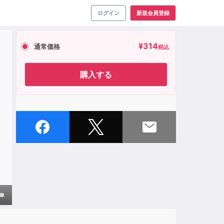
ログイン
新規会員登録
¥
314
通常価格
税込
購入する
own