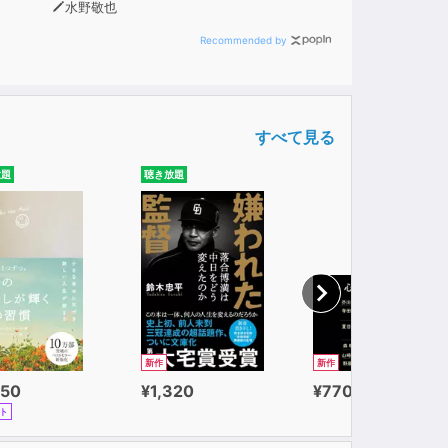
水野敬也
Recommended by
すべて見る
放題
聴き放題
新作
新作
650
¥1,320
¥770
ト