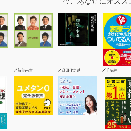
今、あなたにオスス
新美南吉
織田作之助
千葉純一