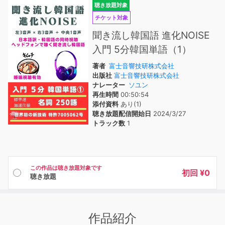
聴き放題対象
チケット対象
聞き流し韓国語 進化NOISE
入門 5分韓国単語（1）
著者
富士音響技研株式会社
出版社
富士音響技研株式会社
ナレーター
ソユン
再生時間
00:50:54
添付資料
あり(1)
聴き放題配信開始日
2024/3/27
トラック数
1
この作品は聴き放題対象です
初回 ¥0
聴き放題
作品紹介