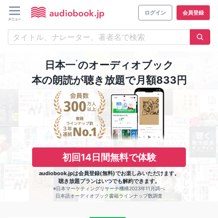
ログイン
会員登録
※
日本一
のオーディオブック
本の朗読が聴き放題で月額833円
初回14日間無料で体験
audiobook.jpは会員登録(無料)でお楽しみいただけます。
聴き放題プランはいつでも解約できます。
※日本マーケティングリサーチ機構2023年11月調べ
日本語オーディオブック書籍ラインナップ数調査