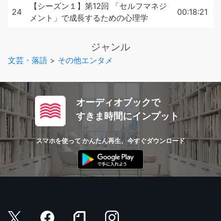
【シーズン１】第12回 「セルフマネジ
24
00:18:21
メント」で成長するための心理学
ジャンル
文芸・落語
>
その他エンタメ
オーディオブックで
すきま時間にインプット
スマホを使って かんたん再生、今すぐダウンロード