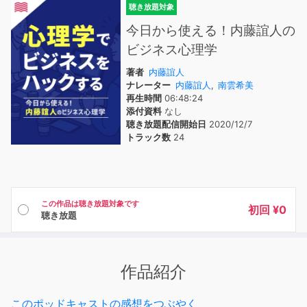
聴き放題対象
今日から使える！内藤誼人の
ビジネス心理学
著者
内藤誼人
ナレーター
内藤誼人
,
南雲希美
再生時間
06:48:24
添付資料
なし
聴き放題配信開始日
2020/12/7
トラック数
24
この作品は聴き放題対象です
初回 ¥0
聴き放題
作品紹介
このポッドキャストの感想をつぶやく