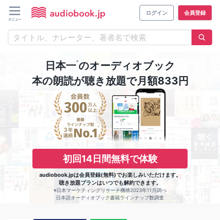
ログイン
会員登録
※
日本一
のオーディオブック
本の朗読が聴き放題で月額833円
初回14日間無料で体験
audiobook.jpは会員登録(無料)でお楽しみいただけます。
聴き放題プランはいつでも解約できます。
※日本マーケティングリサーチ機構2023年11月調べ
日本語オーディオブック書籍ラインナップ数調査