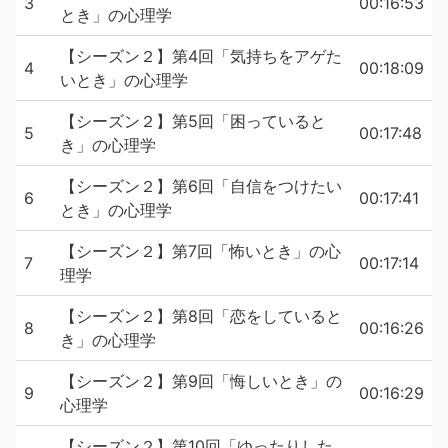
◇◇心理学をもっと学びたいあなたにオススメ◇◇
3
00:16:53
とき」の心理学
『「人たらし」のブラック心理術』
（
https://audiobook.jp/product/235916
）
【シーズン２】第4回「気持ちをアゲた
4
00:18:09
『「話し方」で人を動かす「超」心理術』
いとき」の心理学
（
https://audiobook.jp/product/134544
）
【シーズン２】第5回「困っていると
『成功者の習慣が身につく「超」心理術』
5
00:17:48
き」の心理学
（
https://audiobook.jp/product/110166
）
『お金持ちの習慣が身につく「超」心理術』
【シーズン２】第6回「自信をつけたい
（
https://audiobook.jp/product/122155
）
6
00:17:41
とき」の心理学
『「図太い神経」をつくる本―「打たれ強くなる」心理
学』（
https://audiobook.jp/product/155078
）
【シーズン２】第7回「怖いとき」の心
7
00:17:14
『「不安イライラクヨクヨ」がなくなる本』
理学
（
https://audiobook.jp/product/62739
）
『人は「暗示」で9割動く!』
【シーズン２】第8回「恋をしていると
8
00:16:26
（
https://audiobook.jp/product/43600
）
き」の心理学
『今日から「暗示」で心がラクになる!』
【シーズン２】第9回「悔しいとき」の
（
https://audiobook.jp/product/45111
）
9
00:16:29
心理学
『世界最先端の研究が教える すごい心理学』
（
https://audiobook.jp/product/260402
）
【シーズン２】第10回「ゆったりした