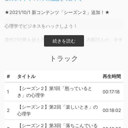
★2021/10/1 新コンテンツ「シーズン２」追加！★
心理学でビジネスをハックしよう！
著作250冊を超えるカリスマ心理学者・内藤誼人が、今す
ぐ仕事で使える心理学メソッドを解説！
トラック
【シーズン１】"ビジネスの現場"で必ず役に立つ実践的な
心理学を解説！
【シーズン２】日々の暮らしで生まれる“感情”との付き合
#
タイトル
再生時間
い方がわかる心理学を解説！
【シーズン２】第1回「怒っていると
1
00:17:18
◆パーソナリティ：内藤誼人／南雲希美
き」の心理学
◆スキット出演：相澤美月／福田茜／紀和希／工藤翔大
【シーズン２】第2回「楽しいとき」の
／髙浦祐歩／知野心奏／長坂颯夏／眞田萌衣／安部舞衣子
2
00:18:02
心理学
／森真白／石橋遊
【シーズン２】第3回「落ちこんでいる