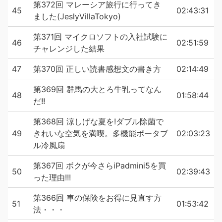
第372回 マレーシア旅行に行ってき
45
02:43:31
ました(JeslyVillaTokyo)
第371回 マイクロソフトの入社試験に
46
02:51:59
チャレンジした結果
47
第370回 正しい読書感想文の書き方
02:14:49
第369回 群馬の大とろ牛乳ってなん
48
01:58:44
だ!!
第368回 涼しげな夏を!ダブル除菌で
49
きれいな空気を満喫。多機能ポータブ
02:03:23
ル冷風扇
第367回 ボクが今さらiPadmini5を買
50
02:39:43
った理由!!!
第366回 車の保険をお得に見直す方
51
01:53:42
法・・・