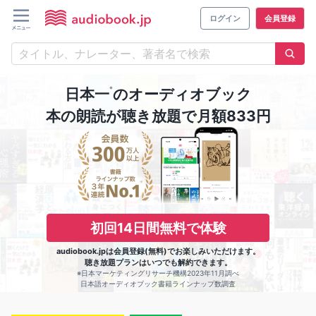
ログイン
会員登録
※
日本一
のオーディオブック
本の朗読が聴き放題で月額833円
初回14日間無料で体験
audiobook.jpは会員登録(無料)でお楽しみいただけます。
聴き放題プランはいつでも解約できます。
※日本マーケティングリサーチ機構2023年11月調べ
日本語オーディオブック書籍ラインナップ数調査