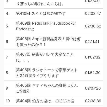
しております
3
01:38:32
りぼっちの収録こんにちは。
◼︎ラジオネーム
◼︎番組の感想
4
第410回 スイカは飲み物です
02:02:47
◼︎おまけコーナーで話してほしい話題や質問
第409回 RadioTalkとaudiobookと
5
02:30:52
Podcastと
【そんないプロジェクト】
2010年より続くポッドキャストグループ、現在は他に4番
第408回 Apple新製品発表！畠中は何
組をaudiobook.jpにてご用意しています
6
02:11:41
を買ったのか？！
『そんない美術の時間』
『そんない理科の時間B』
第407回 秘密がバレて大変なこと
7
01:02:32
『そんない雑貨店』
に。。。
『そんないっと』
こちらの過去配信や過去番組のアクセスは、当プロジェク
第406回 ラジオトークで豪華ゲスト
8
01:52:30
トのwebサイトにてご覧いただけます
と24時間ライブやります
https://sonnai.com
第405回 キティちゃんの身長はりん
9
02:07:28
ご5個分
楽曲提供 ＭｕｓＭｕｓ
10
第404回 伯方の塩は、〇〇〇の塩
02:38:39