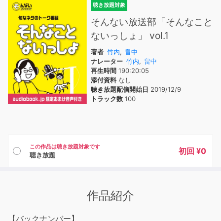
聴き放題対象
そんない放送部「そんなこと
ないっしょ」 vol.1
著者
竹内
,
畠中
ナレーター
竹内
,
畠中
再生時間
190:20:05
添付資料
なし
聴き放題配信開始日
2019/12/9
トラック数
100
この作品は聴き放題対象です
初回 ¥0
聴き放題
作品紹介
【バックナンバー】