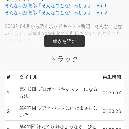
そんない放送部「そんなことないっしょ」 vol.1
そんない放送部「そんなことないっしょ」 vol.2
2010年04月から続くポッドキャスト番組「そんなことな
いっしょ」がaudiobook.jpでも配信させていただくこと
になりました
パーソナリティの「竹内」と「畠中」の二人が好きなこと
を気が済むまで喋り続けます
トラック
【audiobook.jp 限定音声付】
iTunesなどでも配信している無料版にaudiobook.jpでは
#
タイトル
再生時間
プラスαのおまけ付
更に話は続きます
第413回 プロポッドキャスターになる
1
01:35:57
方法
第412回 ソフトバンクにはだまされな
【メール募集中】
2
01:30:26
いぞ
sonnai@0438.jp
『そんなことないっしょ』では、皆さまからメールを募集
第411回 汗だく収録さようなら。ひと