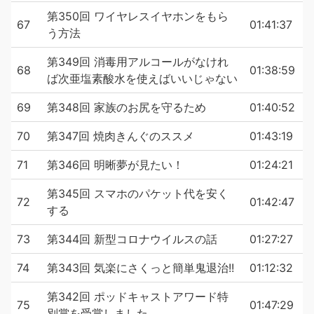
第350回 ワイヤレスイヤホンをもら
67
01:41:37
う方法
第349回 消毒用アルコールがなけれ
68
01:38:59
ば次亜塩素酸水を使えばいいじゃない
69
第348回 家族のお尻を守るため
01:40:52
70
第347回 焼肉きんぐのススメ
01:43:19
71
第346回 明晰夢が見たい！
01:24:21
第345回 スマホのパケット代を安く
72
01:42:47
する
73
第344回 新型コロナウイルスの話
01:27:27
74
第343回 気楽にさくっと簡単鬼退治!!
01:12:32
第342回 ポッドキャストアワード特
75
01:47:29
別賞を受賞しました