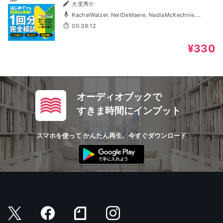
サーチ出版]
大里秀介
RachelWalzer, NeilDeMaere, NadiaMcKechnie,
BradHolmes
00:39:12
¥330
オーディオブックで
すきま時間にインプット
スマホを使って かんたん再生、今すぐダウンロード