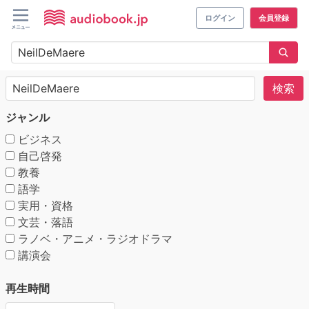
ログイン
会員登録
検索
ジャンル
ビジネス
自己啓発
教養
語学
実用・資格
文芸・落語
ラノベ・アニメ・ラジオドラマ
講演会
再生時間