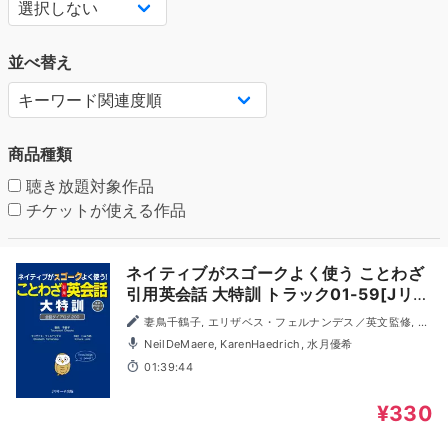
並べ替え
商品種類
聴き放題対象作品
チケットが使える作品
ネイティブがスゴークよく使う ことわざ
引用英会話 大特訓 トラック01-59[Jリサ
ーチ出版]
妻鳥千鶴子, エリザベス・フェルナンデス／英文監修, 木
村じゅりあ／英文監修
NeilDeMaere, KarenHaedrich, 水月優希
01:39:44
¥330