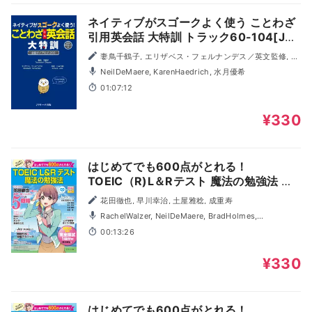
ネイティブがスゴークよく使う ことわざ
引用英会話 大特訓 トラック60-104[Jリ
サーチ出版]
妻鳥千鶴子, エリザベス・フェルナンデス／英文監修, 木
村じゅりあ／英文監修
NeilDeMaere, KarenHaedrich, 水月優希
01:07:12
¥330
はじめてでも600点がとれる！
TOEIC（R)L＆Rテスト 魔法の勉強法 ト
ラック01-34[Jリサーチ出版]
花田徹也, 早川幸治, 土屋雅稔, 成重寿
RachelWalzer, NeilDeMaere, BradHolmes,
NadiaMcKechnie
00:13:26
¥330
はじめてでも600点がとれる！