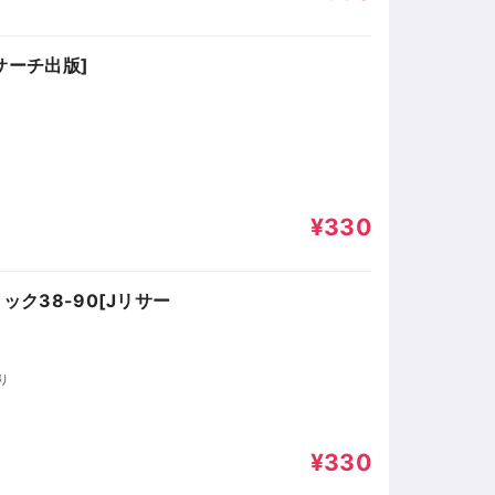
サーチ出版]
¥330
ック38-90[Jリサー
ゆり
¥330