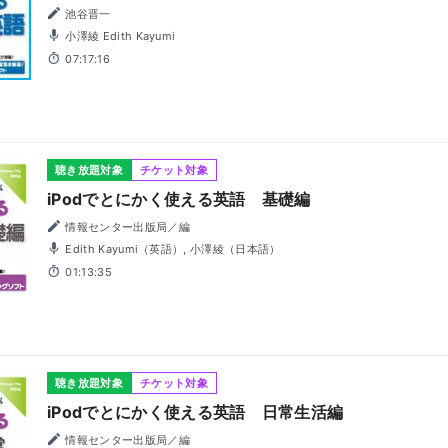
池谷晋一
小澤綾 Edith Kayumi
07:17:16
聴き放題対象
チケット対象
iPodでとにかく使える英語 基礎編
情報センター出版局／編
Edith Kayumi（英語）, 小澤綾（日本語）
01:13:35
聴き放題対象
チケット対象
iPodでとにかく使える英語 日常生活編
情報センター出版局／編