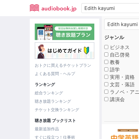
ジャンル
ビジネス
自己啓発
教養
おトクに買えるチケットプラン
語学
よくある質問・ヘルプ
実用・資格
文芸・落語
ランキング
ラノベ・アニ
総合ランキング
講演会
聴き放題ランキング
チケット交換ランキング
聴き放題 ブックリスト
最新追加作品
すぐに役立つ！仕事術