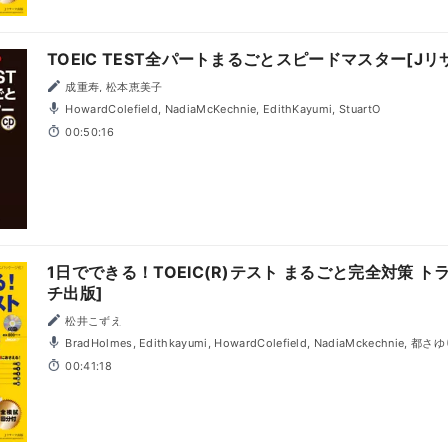
TOEIC TEST全パートまるごとスピードマスター[Jリ
成重寿, 松本恵美子
HowardColefield, NadiaMcKechnie, EdithKayumi, StuartO
00:50:16
1日でできる！TOEIC(R)テスト まるごと完全対策 トラ
チ出版]
松井こずえ
BradHolmes, Edithkayumi, HowardColefield, NadiaMckechnie, 都さ
00:41:18