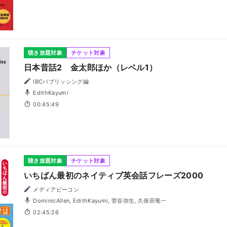
聴き放題対象
チケット対象
日本昔話2 金太郎ほか（レベル1）
IBCパブリッシング編
EdithKayumi
00:45:49
聴き放題対象
チケット対象
いちばん最初のネイティブ英会話フレーズ2000
メディアビーコン
DominicAllen, EdithKayumi, 菅谷弥生, 久保田竜一
02:45:26