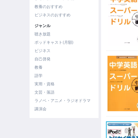
教養のおすすめ
ビジネスのおすすめ
ジャンル
聴き放題
ポッドキャスト(月額)
ビジネス
自己啓発
教養
語学
実用・資格
文芸・落語
ラノベ・アニメ・ラジオドラマ
講演会