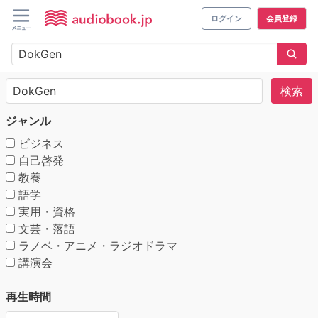
ログイン
会員登録
検索
ジャンル
ビジネス
自己啓発
教養
語学
実用・資格
文芸・落語
ラノベ・アニメ・ラジオドラマ
講演会
再生時間