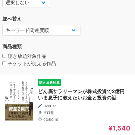
並べ替え
商品種類
聴き放題対象作品
チケットが使える作品
聴き放題対象
どん底サラリーマンが株式投資で2億円
いま息子に教えたいお金と投資の話
DokGen
河口薫
03:50:10
¥1,540