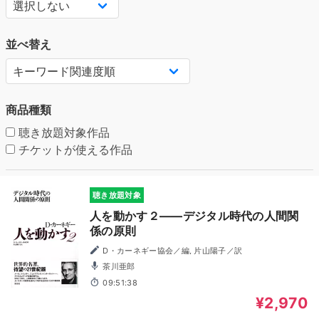
並べ替え
商品種類
聴き放題対象作品
チケットが使える作品
聴き放題対象
人を動かす２――デジタル時代の人間関
係の原則
D・カーネギー協会／編, 片山陽子／訳
茶川亜郎
09:51:38
¥2,970