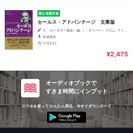
聴き放題対象
セールス・アドバンテージ 文庫版
Ｄ・カーネギー協会／編, Ｊ・オリバー・クロム, マイケ
ル・クロム, 山本望／訳
高坂篤志
11:43:37
¥2,475
オーディオブックで
すきま時間にインプット
スマホを使って かんたん再生、今すぐダウンロード