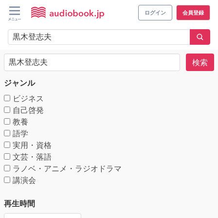
ログイン
会員登録
検索
ジャンル
ビジネス
自己啓発
教養
語学
実用・資格
文芸・落語
ラノベ・アニメ・ラジオドラマ
講演会
再生時間