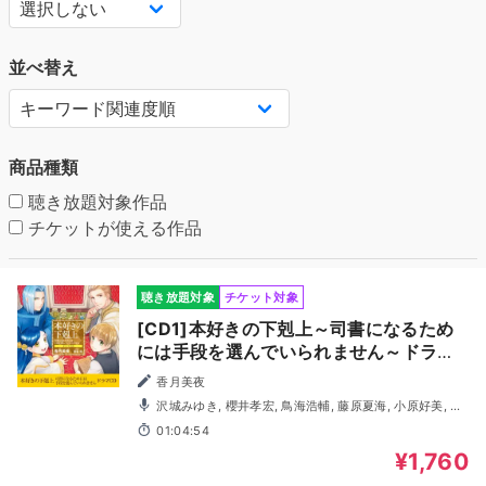
並べ替え
商品種類
聴き放題対象作品
チケットが使える作品
聴き放題対象
チケット対象
[CD1]本好きの下剋上～司書になるため
には手段を選んでいられません～ドラマ
CD
香月美夜
沢城みゆき, 櫻井孝宏, 鳥海浩輔, 藤原夏海, 小原好美, 長
谷川暖, 武内駿輔, 堀江瞬, 伊達忠智, 田丸篤志, 浅野真澄, 中
01:04:54
根久美子, 浜田賢二, 鳴海和希, 依田菜津, 中原麻衣, 林大地,
石塚運昇
¥1,760