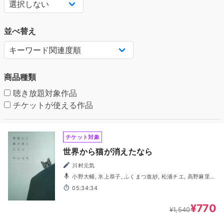
並べ替え
商品種類
聴き放題対象作品
チケットが使える作品
チケット対象
世界から猫が消えたなら
川村元気
小野大輔, 氷上恭子, ふくまつ進紗, 松浦チエ, 高野麻里
佳, 坂巻学
05:34:34
¥770
¥1,540