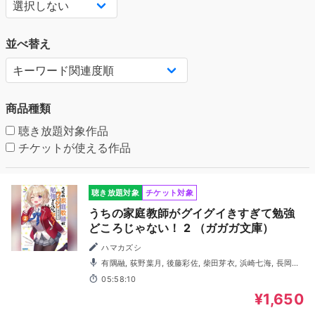
並べ替え
商品種類
聴き放題対象作品
チケットが使える作品
聴き放題対象
チケット対象
うちの家庭教師がグイグイきすぎて勉強
どころじゃない！ 2 （ガガガ文庫）
ハマカズシ
有隅融, 荻野葉月, 後藤彩佐, 柴田芽衣, 浜崎七海, 長岡龍
歩, 高野大河
05:58:10
¥1,650