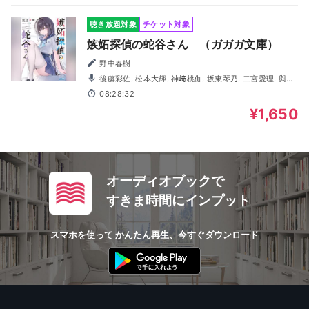
聴き放題対象
チケット対象
嫉妬探偵の蛇谷さん （ガガガ文庫）
野中春樹
後藤彩佐, 松本大輝, 神﨑桃伽, 坂東琴乃, 二宮愛理, 與那
覇拓樹, 安原滉太, 高野大河, 相田真花, 駒野絢渚
08:28:32
¥1,650
オーディオブックで
すきま時間にインプット
スマホを使って かんたん再生、今すぐダウンロード