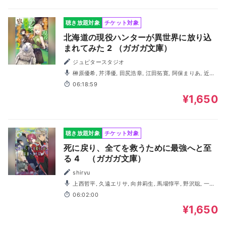
聴き放題対象
チケット対象
北海道の現役ハンターが異世界に放り込
まれてみた 2 （ガガガ文庫）
ジュピタースタジオ
榊原優希, 芹澤優, 田尻浩章, 江田拓寛, 阿保まりあ, 近衛
秀馬, 蒔村拓哉, 桑田直樹, 高野大河
06:18:59
¥1,650
聴き放題対象
チケット対象
死に戻り、全てを救うために最強へと至
る 4 （ガガガ文庫）
shiryu
上西哲平, 久遠エリサ, 向井莉生, 馬場惇平, 野沢聡, 一宮
麗, 高野大河, 神﨑桃伽, 狛丸莉子, 堂坂晃三
06:02:00
¥1,650