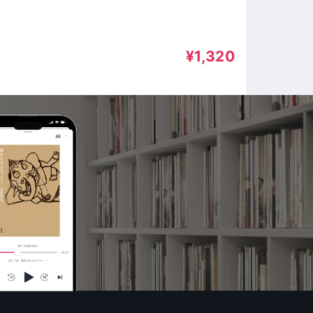
, おとい, 暁聖園, 宮梨里愛,
ai, 香かなこ, 高浜まこ, 高橋大
¥1,320