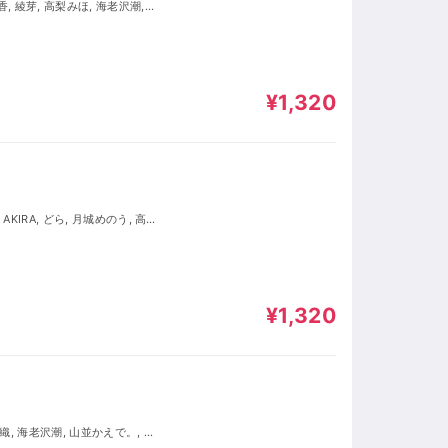
野ルミ, ひげ太郎, こばん, T-
, TAK, レイ, 鈴井里沙
¥1,320
, こりす, 浅沼諒空, 天野ルミ,
 とき, 原田達也, 東雲沙紗, 柏
 夏目, 重森あすか
¥1,320
 天野ルミ, かがみがわとうこ, 重