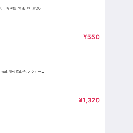
¥550
サキヤエリカ, 海老沢潮, 山並かえ
雲沙紗, AKIRA, 五月雨楓, さ
¥1,320