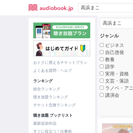
ジャンル
ビジネス
自己啓発
教養
おトクに買えるチケットプラン
語学
よくある質問・ヘルプ
実用・資格
文芸・落語
ランキング
ラノベ・アニ
総合ランキング
講演会
聴き放題ランキング
チケット交換ランキング
聴き放題 ブックリスト
最新追加作品
すぐに役立つ！仕事術