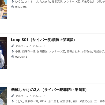
ゆうな, さくら, にしだあきら, 虹音流歌, ノクターン宏, 卯佐乃心月, 谷風結香, 綾芽, 高梨みほ, 海老沢潮,
山並かえで。, 有澤空, 常緒, 林, 霧原大輔, こりす, あいらん, 小狼, 松本高士, 天
01:39:06
182, 祇園キタ, 永村, 高松沙絢, 鈴井里沙, 小珠々, mai, 夏目陽希, 高浜まこ, とき
LoopIS01（サイバー犯罪防止第6課）
デルタ・ケイ, めみゅっと
小狼, 西麻布一博, 国島南国, ノクターン宏, 音羽ひとみ, 水野弥生, 高梨みほ, AKIRA, どら, 月城めのう, 高
松沙絢, こばん, ほりっく＊, 海老沢潮, 山並かえで。, 有澤空, 常緒, 林, 霧原大輔
02:05:48
高浜まこ, 松本高士, 柏原なつき, 暁聖園, 風宮明里, 桃澤咲子, さくら, 緒川静華,
原なつき, 祇園キタ, TAK, 高橋大輔, 卯佐乃心月, 黒守九十九, 西寺みふゆ, mai,
機械しかけの2人（サイバー犯罪防止第6課）
デルタ・ケイ, めみゅっと
こばん, 西麻布一博, ♯萌☆, 原田達也, 虹音流歌, 夏目, 卯佐乃心月, 五十嵐香織, 海老沢潮, 山並かえで。, 有
澤空, 常緒, 林, 霧原大輔, こりす, 松本高士, 日吉まる, 青山ゆり華, 織倉俊哉,