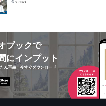
01:41:06
森あすか, 小狼, しぐれるぅ。, おかか, 谷風結香, 水野弥生, 染斐よしの, 高松沙絢
祇園キタ, 西野五月, 浅沼諒空, コウキ！！, 音羽ひとみ, 流航, 3DB1, 黒沢廣, m
輔, ほりっく＊, 音羽咲夜, 西寺みふゆ
オブックで
間にインプット
んたん再生、今すぐダウンロード