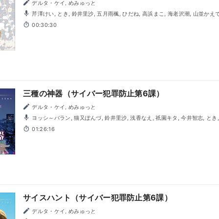
デルタ・ケイ, めみゅっと
芹澤けい, とき, 鈴井里沙, 五月雨楓, ひだね, 高浜まこ, 海老沢潮, 山並かえで。, 有澤空, 常緒, 林, 霧原大
輔, こりす
00:30:30
三種の神器（サイバー犯罪防止第6課）
デルタ・ケイ, めみゅっと
ヨッシ～バラン, 猫又ぽんづ, 鈴井里沙, 浅香なえ, 祇園キタ, 今井智志, とき, mai, 藤代真由子, ノクターン
宏, おもち, イヲリ, 立花春, 高松沙絢, 森永桐子, 暁聖園, 高浜まこ, 武川楓, 
01:26:16
で。, 有澤空, 常緒, 林, 霧原大輔, こりす, 虹音流歌, 天野ルミ, 高梨みほ, 媛貴, 東
くら, 屋久谷拓哉
サイスハント（サイバー犯罪防止第6課）
デルタ・ケイ, めみゅっと