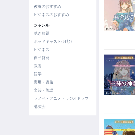
教養のおすすめ
ビジネスのおすすめ
ジャンル
聴き放題
ポッドキャスト(月額)
ビジネス
自己啓発
教養
語学
実用・資格
文芸・落語
ラノベ・アニメ・ラジオドラマ
講演会