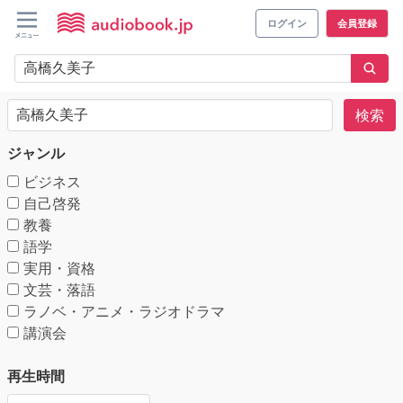
ログイン
会員登録
検索
ジャンル
ビジネス
自己啓発
教養
語学
実用・資格
文芸・落語
ラノベ・アニメ・ラジオドラマ
講演会
再生時間