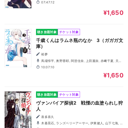
07:47:12
¥1,650
聴き放題対象
チケット対象
千歳くんはラムネ瓶のなか 3（ガガガ文
庫）
裕夢
馬場惇平, 奥野香耶, 阿澄佳奈, 上田麗奈, 赤﨑千夏, 天海
由梨奈, 木村隼人, 西山宏太朗, 宮田幸季, 酒巻光宏
10:07:10
¥1,650
聴き放題対象
チケット対象
ヴァンパイア探偵2 戦慄の血塗られし狩
人
喜多喜久
木暮晃石, ランズベリーアーサー, 伊東健人, 山下七海, 江
田拓寛, 石井未紗, 堂坂晃三, 白石兼斗, 蒔村拓哉, 馬場惇平