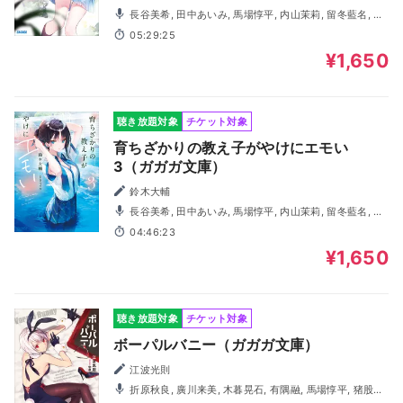
長谷美希, 田中あいみ, 馬場惇平, 内山茉莉, 留冬藍名, 屋
代瑠花, 桑田直樹, 長岡龍歩, 善養寺恭平, 山内平
05:29:25
¥1,650
聴き放題対象
チケット対象
育ちざかりの教え子がやけにエモい
3（ガガガ文庫）
鈴木大輔
長谷美希, 田中あいみ, 馬場惇平, 内山茉莉, 留冬藍名, 屋
代瑠花, 善養寺恭平, 堂坂晃三, 三波春香
04:46:23
¥1,650
聴き放題対象
チケット対象
ボーパルバニー（ガガガ文庫）
江波光則
折原秋良, 廣川来美, 木暮晃石, 有隅融, 馬場惇平, 猪股速
十, 阿保まりあ, 江田拓寛