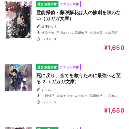
聴き放題対象
チケット対象
霊能探偵・藤咲藤花は人の惨劇を嗤わな
い（ガガガ文庫）
綾里けいし
酒巻光宏, 田中あいみ, 馬場惇平, 小川華果, 木暮晃石, 仲
咲志織, 弓野真紀, 由崎詩織
07:44:06
¥1,650
聴き放題対象
チケット対象
死に戻り、全てを救うために最強へと至
る 2 （ガガガ文庫）
shiryu
上西哲平, 久遠エリサ, 向井莉生, 馬場惇平, 白石兼斗, 野
沢聡, 一宮麗, 神﨑桃伽, 橋本晃太朗, 合田葵
07:36:05
¥1,650