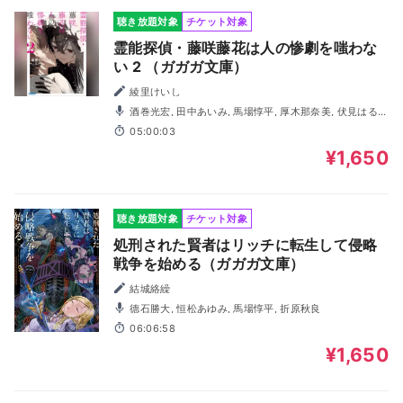
聴き放題対象
チケット対象
霊能探偵・藤咲藤花は人の惨劇を嗤わな
い 2 （ガガガ文庫）
綾里けいし
酒巻光宏, 田中あいみ, 馬場惇平, 厚木那奈美, 伏見はる
香, 折原秋良, 小川華果
05:00:03
¥1,650
聴き放題対象
チケット対象
処刑された賢者はリッチに転生して侵略
戦争を始める（ガガガ文庫）
結城絡繰
德石勝大, 恒松あゆみ, 馬場惇平, 折原秋良
06:06:58
¥1,650