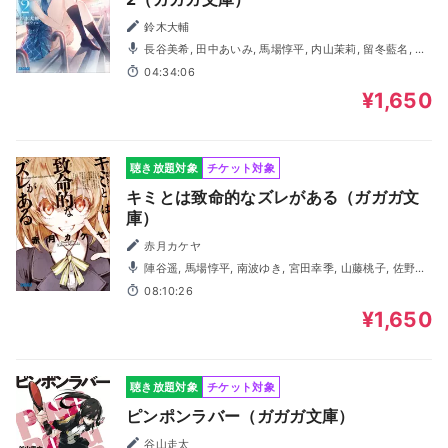
鈴木大輔
長谷美希, 田中あいみ, 馬場惇平, 内山茉莉, 留冬藍名, 屋
代瑠花, 長岡龍歩, 善養寺恭平
04:34:06
¥1,650
聴き放題対象
チケット対象
キミとは致命的なズレがある（ガガガ文
庫）
赤月カケヤ
陣谷遥, 馬場惇平, 南波ゆき, 宮田幸季, 山藤桃子, 佐野愛,
伏見はる香, 岡本幸輔
08:10:26
¥1,650
聴き放題対象
チケット対象
ピンポンラバー（ガガガ文庫）
谷山走太