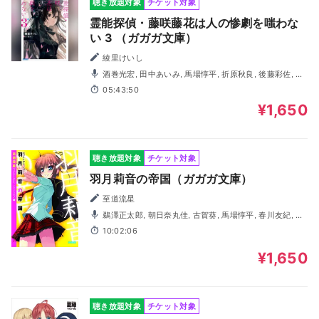
聴き放題対象
チケット対象
霊能探偵・藤咲藤花は人の惨劇を嗤わな
い 3 （ガガガ文庫）
綾里けいし
酒巻光宏, 田中あいみ, 馬場惇平, 折原秋良, 後藤彩佐, 寺
西はる, 二宮愛理, 笹本直起, 厚木那奈美
05:43:50
¥1,650
聴き放題対象
チケット対象
羽月莉音の帝国（ガガガ文庫）
至道流星
鵜澤正太郎, 朝日奈丸佳, 古賀葵, 馬場惇平, 春川友紀, 千
先広大
10:02:06
¥1,650
聴き放題対象
チケット対象