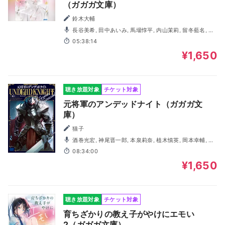
（ガガガ文庫）
鈴木大輔
長谷美希, 田中あいみ, 馬場惇平, 内山茉莉, 留冬藍名, 屋
代瑠花, 善養寺恭平, 堂坂晃三, 三波春香
05:38:14
¥1,650
聴き放題対象
チケット対象
元将軍のアンデッドナイト（ガガガ文
庫）
猫子
酒巻光宏, 神尾晋一郎, 本泉莉奈, 植木慎英, 岡本幸輔, 馬
場惇平, 堀総士郎, 鈴木真実
08:34:00
¥1,650
聴き放題対象
チケット対象
育ちざかりの教え子がやけにエモい
2（ガガガ文庫）