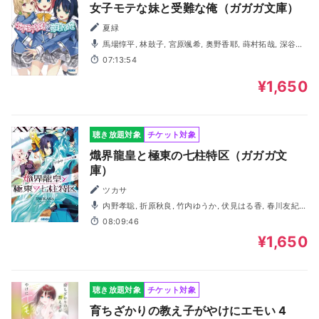
女子モテな妹と受難な俺（ガガガ文庫）
夏緑
馬場惇平, 林鼓子, 宮原颯希, 奥野香耶, 蒔村拓哉, 深谷悠,
柴崎まりな
07:13:54
¥1,650
聴き放題対象
チケット対象
熾界龍皇と極東の七柱特区（ガガガ文
庫）
ツカサ
内野孝聡, 折原秋良, 竹内ゆうか, 伏見はる香, 春川友紀,
弓野真紀, 馬場惇平
08:09:46
¥1,650
聴き放題対象
チケット対象
育ちざかりの教え子がやけにエモい 4