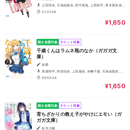
土田玲央, 天海由梨奈, 田中美海, 上西哲平, 厚木那奈美,
蘭乃和佳子, 田所陽向, 馬場惇平
07:37:49
¥1,650
聴き放題対象
チケット対象
千歳くんはラムネ瓶のなか（ガガガ文
庫）
裕夢
馬場惇平, 阿澄佳奈, 上田麗奈, 赤﨑千夏, 天海由梨奈, 奥
野香耶, 木村隼人, 西山宏太朗, 宮田幸季, 酒巻光宏
09:50:26
¥1,650
聴き放題対象
チケット対象
育ちざかりの教え子がやけにエモい（ガ
ガガ文庫）
鈴木大輔