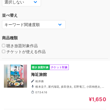
並べ替え
商品種類
聴き放題対象作品
チケットが使える作品
聴き放題対象
チケット対象
海近旅館
柏井壽
根本圭子, 屋代瑠花, 多田啓太, 石野竜三, 小田柿悠太, 白
石兼斗, 馬場惇平, 小針彩希, 藤井隼, 樫井笙人
07:54:16
¥1,650