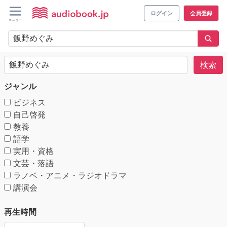
ログイン
会員登録
検索
ジャンル
ビジネス
自己啓発
教養
語学
実用・資格
文芸・落語
ラノベ・アニメ・ラジオドラマ
講演会
再生時間