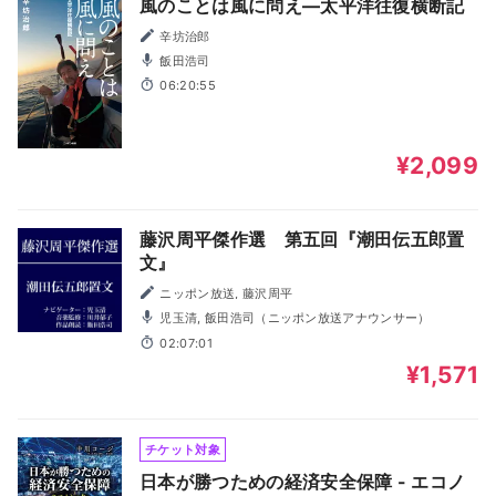
風のことは風に問え―太平洋往復横断記
辛坊治郎
飯田浩司
06:20:55
¥2,099
藤沢周平傑作選 第五回『潮田伝五郎置
文』
ニッポン放送, 藤沢周平
児玉清, 飯田浩司（ニッポン放送アナウンサー）
02:07:01
¥1,571
チケット対象
日本が勝つための経済安全保障 - エコノ