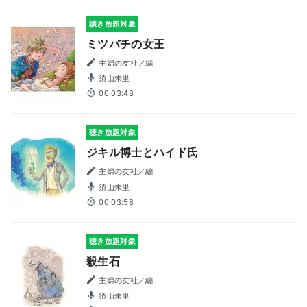
聴き放題対象
ミツバチの女王
主婦の友社／編
須山朱里
00:03:48
聴き放題対象
ジキル博士とハイド氏
主婦の友社／編
須山朱里
00:03:58
聴き放題対象
殺生石
主婦の友社／編
須山朱里