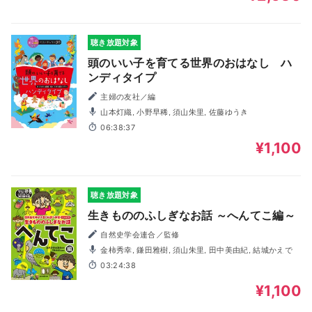
聴き放題対象
頭のいい子を育てる世界のおはなし ハ
ンディタイプ
主婦の友社／編
山本灯織, 小野早稀, 須山朱里, 佐藤ゆうき
06:38:37
¥1,100
聴き放題対象
生きもののふしぎなお話 ～へんてこ編～
自然史学会連合／監修
金柿秀幸, 鎌田雅樹, 須山朱里, 田中美由紀, 結城かえで
03:24:38
¥1,100