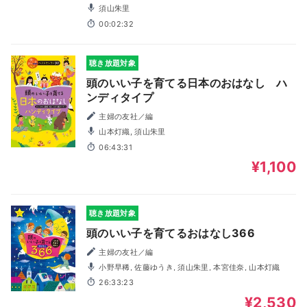
須山朱里
00:02:32
聴き放題対象
頭のいい子を育てる日本のおはなし ハ
ンディタイプ
主婦の友社／編
山本灯織, 須山朱里
06:43:31
¥1,100
聴き放題対象
頭のいい子を育てるおはなし366
主婦の友社／編
小野早稀, 佐藤ゆうき, 須山朱里, 本宮佳奈, 山本灯織
26:33:23
¥2,530