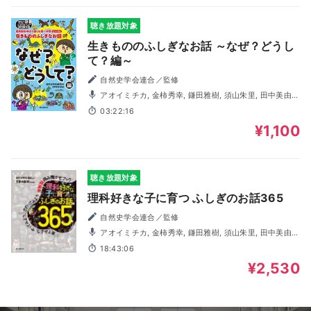
聴き放題対象
生きもののふしぎなお話 ～なぜ？どうし
て？編～
自然史学会連合／監修
アオイミチカ, 金柿秀幸, 鎌田雅樹, 須山朱里, 田中美由
紀, 富城まどか, 結城かえで
03:22:16
¥1,100
聴き放題対象
理科好きな子に育つ ふしぎのお話365
自然史学会連合／監修
アオイミチカ, 金柿秀幸, 鎌田雅樹, 須山朱里, 田中美由
紀, 富城まどか, ミサキマイカ, 結城かえで
18:43:06
¥2,530