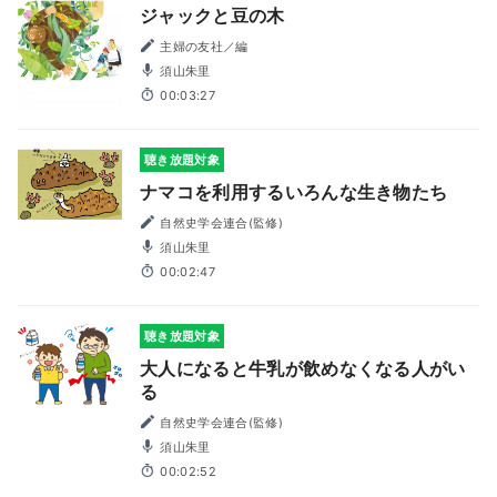
ジャックと豆の木
主婦の友社／編
須山朱里
00:03:27
聴き放題対象
ナマコを利用するいろんな生き物たち
自然史学会連合(監修)
須山朱里
00:02:47
聴き放題対象
大人になると牛乳が飲めなくなる人がい
る
自然史学会連合(監修)
須山朱里
00:02:52