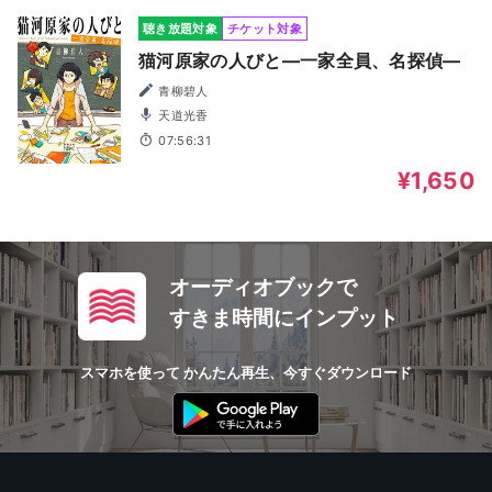
聴き放題対象
チケット対象
猫河原家の人びと―一家全員、名探偵―
青柳碧人
天道光香
07:56:31
¥1,650
オーディオブックで
すきま時間にインプット
スマホを使って かんたん再生、今すぐダウンロード