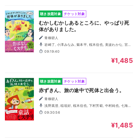
聴き放題対象
チケット対象
むかしむかしあるところに、やっぱり死
体がありました。
青柳碧人
岩崎了, 小澤みなみ, 菊本平, 桜木信也, 美波わかな, 宮園
拓夢
09:19:40
¥1,485
聴き放題対象
チケット対象
赤ずきん、旅の途中で死体と出会う。
青柳碧人
浅野真澄, 稲垣好, 桜木信也, 下村芳範, 中村純也, 七海こ
ころ, 春川芽生, 保田彩乃
09:30:56
¥1,485