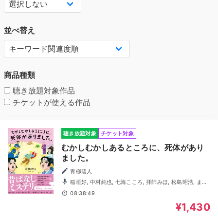
並べ替え
商品種類
聴き放題対象作品
チケットが使える作品
聴き放題対象
チケット対象
むかしむかしあるところに、死体があり
ました。
青柳碧人
稲垣好, 中村純也, 七海こころ, 拝師みほ, 松島昭浩, まつ
だ志緒理, 宮下栄治
08:38:49
¥1,430