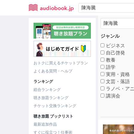
ジャンル
ビジネス
自己啓発
教養
おトクに買えるチケットプラン
語学
よくある質問・ヘルプ
実用・資格
文芸・落語
ランキング
ラノベ・アニ
総合ランキング
講演会
聴き放題ランキング
チケット交換ランキング
聴き放題 ブックリスト
最新追加作品
すぐに役立つ！仕事術