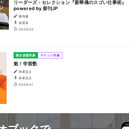
リーダーズ・セレクション『新華僑のスゴい仕事術』
powered by 新刊JP
陳海騰
福尾真
00:05:50
聴き放題対象
チケット対象
魁！学習塾
林家染太
林家染太
00:09:41