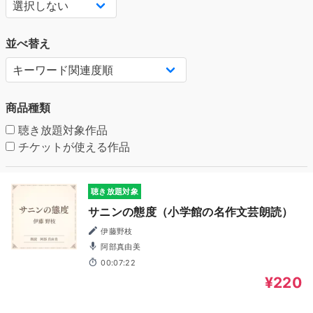
並べ替え
商品種類
聴き放題対象作品
チケットが使える作品
聴き放題対象
サニンの態度（小学館の名作文芸朗読）
伊藤野枝
阿部真由美
00:07:22
¥220