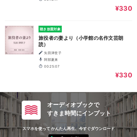
¥330
聴き放題対象
旅役者の妻より（小学館の名作文芸朗
読）
矢田津世子
阿部夏来
00:25:07
¥330
オーディオブックで
すきま時間にインプット
スマホを使って かんたん再生、今すぐダウンロード