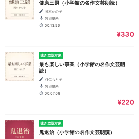
健康三題（小学館の名作文芸朗読）
岡本かの子
阿部夏来
00:13:56
¥330
聴き放題対象
最も楽しい事業（小学館の名作文芸朗
読）
羽仁もと子
阿部夏来
00:07:08
¥220
聴き放題対象
鬼退治（小学館の名作文芸朗読）