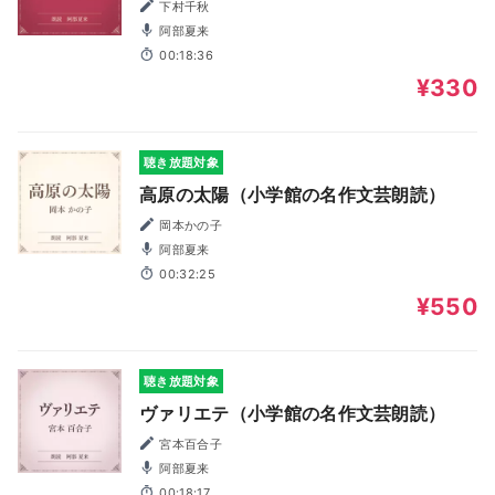
下村千秋
阿部夏来
00:18:36
¥330
聴き放題対象
高原の太陽（小学館の名作文芸朗読）
岡本かの子
阿部夏来
00:32:25
¥550
聴き放題対象
ヴァリエテ（小学館の名作文芸朗読）
宮本百合子
阿部夏来
00:18:17