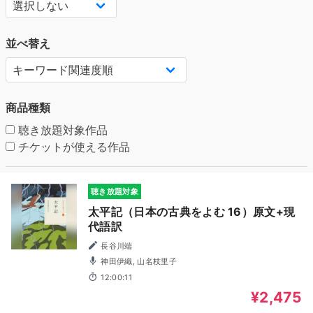
並べ替え
商品種類
聴き放題対象作品
チケットが使える作品
聴き放題対象
太平記（日本の古典をよむ 16）原文+現
代語訳
長谷川端
神田伊織, 山名枝里子
12:00:11
¥2,475