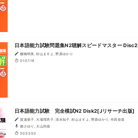
日本語能力試験問題集N2聴解スピードマスター Disc2
棚橋明美, 杉山ますよ, 野原ゆかり
01:07:18
日本語能力試験 完全模試N2 Disk2[Jリサーチ出版]
渡邉亜子, 大場理恵子, 清水知子, 杉山ますよ, 野原ゆかり, 作田奈苗
都さゆり, 大山尚雄
00:53:50