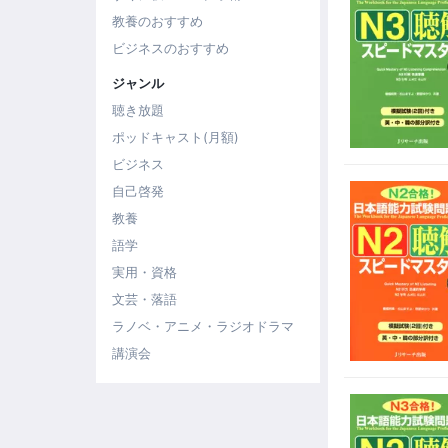
教養のおすすめ
ビジネスのおすすめ
ジャンル
聴き放題
ポッドキャスト(月額)
ビジネス
自己啓発
教養
語学
実用・資格
文芸・落語
ラノベ・アニメ・ラジオドラマ
講演会