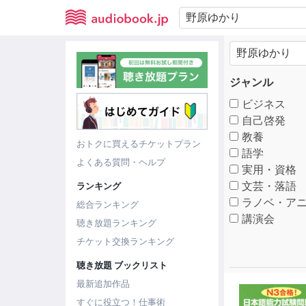
ジャンル
ビジネス
自己啓発
教養
おトクに買えるチケットプラン
語学
よくある質問・ヘルプ
実用・資格
文芸・落語
ランキング
ラノベ・アニ
総合ランキング
講演会
聴き放題ランキング
チケット交換ランキング
聴き放題 ブックリスト
最新追加作品
すぐに役立つ！仕事術