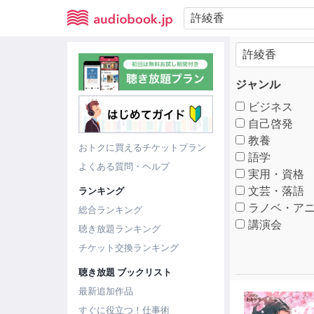
ジャンル
ビジネス
自己啓発
教養
おトクに買えるチケットプラン
語学
よくある質問・ヘルプ
実用・資格
文芸・落語
ランキング
ラノベ・アニ
総合ランキング
講演会
聴き放題ランキング
チケット交換ランキング
聴き放題 ブックリスト
最新追加作品
すぐに役立つ！仕事術