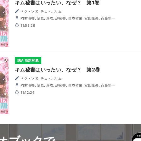
キム秘書はいったい、なぜ？ 第1巻
ペク・ソヌ, チェ・ボリム
岡村明香, 望見, 芽衣, 許綾香, 住谷哲栄, 安田隆矢, 斉藤隼一
11:53:29
聴き放題対象
キム秘書はいったい、なぜ？ 第2巻
ペク・ソヌ, チェ・ボリム
岡村明香, 望見, 芽衣, 許綾香, 住谷哲栄, 安田隆矢, 斉藤隼一
11:12:26