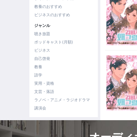
教養のおすすめ
ビジネスのおすすめ
ジャンル
聴き放題
ポッドキャスト(月額)
ビジネス
自己啓発
教養
語学
実用・資格
文芸・落語
ラノベ・アニメ・ラジオドラマ
講演会