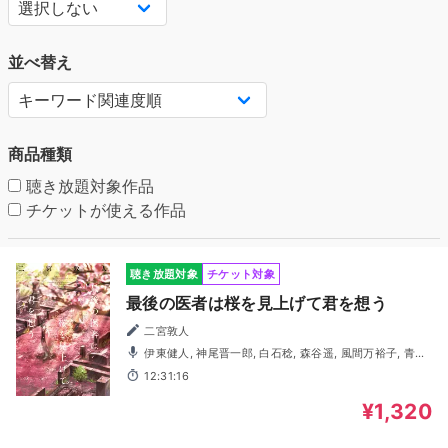
並べ替え
商品種類
聴き放題対象作品
チケットが使える作品
聴き放題対象
チケット対象
最後の医者は桜を見上げて君を想う
二宮敦人
伊東健人, 神尾晋一郎, 白石稔, 森谷遥, 風間万裕子, 青木
奏, 小野明良, 金井ゆかり, 木村浩平, 櫛田知生, 斎藤ひろ子,
12:31:16
佐野遥喜, 関隆行, 高橋瑠菜, 光由利子, 鴇ひなみ, 冨田真, 中
井亮太郎, 中尾レイ, 中野工, 七海彩姫, 西藤東生, はたくみ,
¥1,320
ピロリ, 田村憲司, 堀口道代, みけれいこ, 柳井景伊, 悠雲, 市
川和也