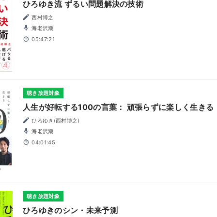
ひろゆき流 ずるい問題解決の技術
西村博之
海老沢潮
05:47:21
聴き放題対象
人生が好転する100の言葉： 頑張らずに楽しく生きる
ひろゆき(西村博之)
海老沢潮
04:01:45
聴き放題対象
ひろゆきのシン・未来予測