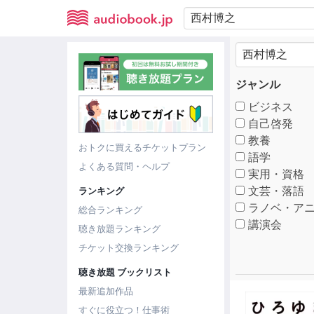
ジャンル
ビジネス
自己啓発
教養
おトクに買えるチケットプラン
語学
よくある質問・ヘルプ
実用・資格
文芸・落語
ランキング
ラノベ・アニ
総合ランキング
講演会
聴き放題ランキング
チケット交換ランキング
聴き放題 ブックリスト
最新追加作品
すぐに役立つ！仕事術