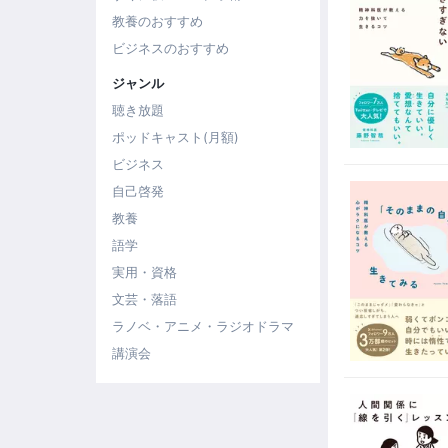
教養のおすすめ
ビジネスのおすすめ
ジャンル
聴き放題
ポッドキャスト(月額)
ビジネス
自己啓発
教養
語学
実用・資格
文芸・落語
ラノベ・アニメ・ラジオドラマ
講演会