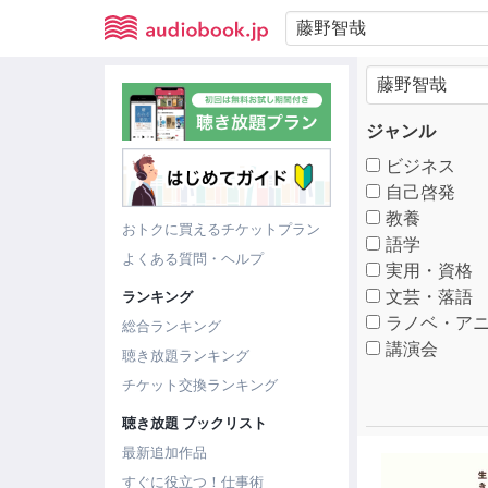
ジャンル
ビジネス
自己啓発
教養
おトクに買えるチケットプラン
語学
よくある質問・ヘルプ
実用・資格
文芸・落語
ランキング
ラノベ・アニ
総合ランキング
講演会
聴き放題ランキング
チケット交換ランキング
聴き放題 ブックリスト
最新追加作品
すぐに役立つ！仕事術