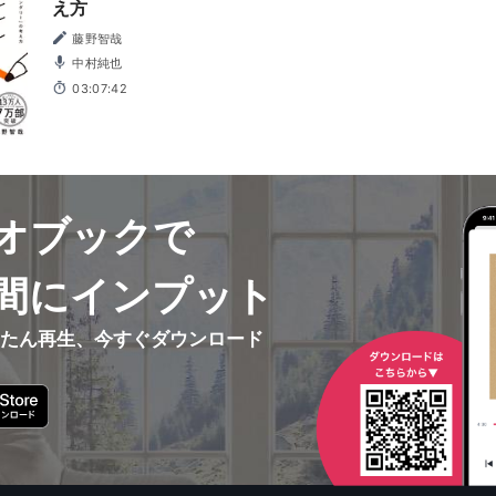
え方
藤野智哉
中村純也
03:07:42
オブックで
間にインプット
んたん再生、今すぐダウンロード