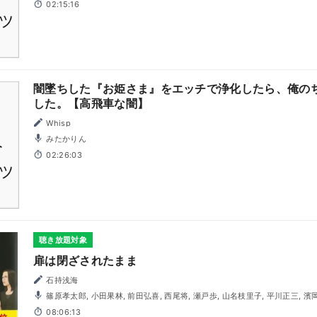
02:15:16
闇墜ちした『お姫さま』をエッチで浄化したら、俺の
した。【高飛車な闇】
Whisp
みたかりん
02:26:03
聴き放題対象
扉は閉ざされたまま
石持浅海
篠原孝太郎, 小田果林, 前田弘喜, 西尾将, 瀬戸歩, 山名枝里子, 平川正三, 濱
08:06:13