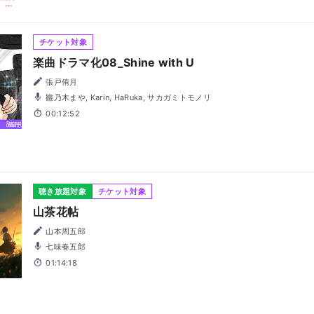
チケット対象
楽曲ドラマ化08_Shine with U
張戸侑月
雛乃木まや, Karin, HaRuka, サカガミトモノリ
00:12:52
聴き放題対象
チケット対象
山茶花帖
山本周五郎
七味春五郎
01:14:18