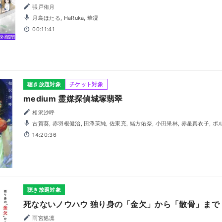
張戸侑月
月島ほたる, HaRuka, 華凜
00:11:41
聴き放題対象
チケット対象
medium 霊媒探偵城塚翡翠
相沢沙呼
古賀葵, 赤羽根健治, 田澤茉純, 佐東充, 緒方佑奈, 小田果林, 赤星真衣子, ボルケーノ太田, 大谷翔太郎, 有住
藍里, 佐藤元, 幸村恵理
14:20:36
聴き放題対象
死なないノウハウ 独り身の「金欠」から「散骨」まで
雨宮処凛