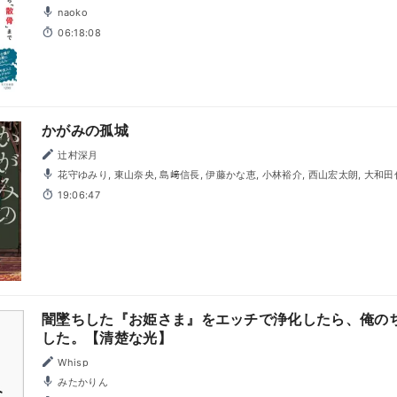
naoko
06:18:08
かがみの孤城
辻村深月
花守ゆみり, 東山奈央, 島﨑信長, 伊藤かな恵, 小林裕介, 西山宏太朗, 大和田仁美, 堀江瞬, 豊口めぐみ, 千本
木彩花, 田澤茉純, 幸村恵理, 髙木朋弥, 亀山雄慈, 小田果林, 喜多田悠, 瀬戸歩,
19:06:47
闇墜ちした『お姫さま』をエッチで浄化したら、俺の
した。【清楚な光】
Whisp
みたかりん