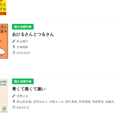
聴き放題対象
あひるさんとつるさん
村山籌子
大神花鈴
00:04:43
聴き放題対象
青くて痛くて脆い
住野よる
西山宏太朗, 花守ゆみり, 中島ヨシキ, 田中美海, 田澤茉純, 羽多野渉, 佐藤元, 井上健一, 小林敬, 有住藍理,
小田果林, 髙山滉, 早瀬莉花, 山石さとみ, 泉帆唯花, 林原渉太
09:42:12