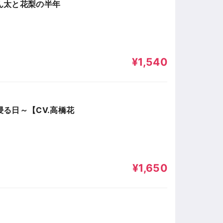
ん太と花梨の半年
¥1,540
る日～【CV.高橋花
¥1,650