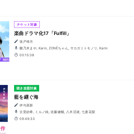
チケット対象
楽曲ドラマ化17「Fulfill」
張戸侑月
雛乃木まや, Karin, ZONËちゃん, サカガミトモノリ, Karin
00:15:38
聴き放題対象
藍を継ぐ海
伊与原新
古里紗希, ミルノ純, 佐藤健輔, 八木沼凌, 七蒼花梨
09:49:33