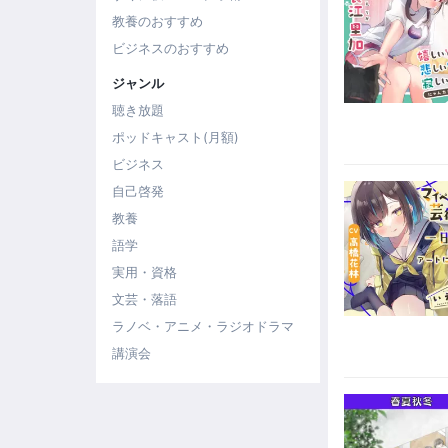
教養のおすすめ
ビジネスのおすすめ
ジャンル
聴き放題
ポッドキャスト(月額)
ビジネス
自己啓発
教養
語学
実用・資格
文芸・落語
ラノベ・アニメ・ラジオドラマ
講演会