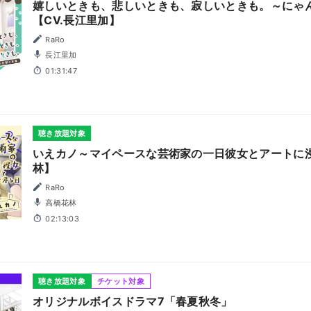
嬉しいときも、悲しいときも、寂しいときも。～にゃ
【CV.長江里加】
RaRo
長江里加
01:31:47
聴き放題対象
いえカノ～マイペースな芸術家の一日彼女とアートに浸
林】
RaRo
高橋花林
02:13:03
聴き放題対象
チケット対象
オリジナルボイスドラマ7「春夏秋冬」