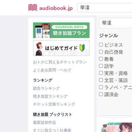
ジャンル
ビジネス
自己啓発
教養
おトクに買えるチケットプラン
語学
よくある質問・ヘルプ
実用・資格
文芸・落語
ランキング
ラノベ・アニ
総合ランキング
講演会
聴き放題ランキング
チケット交換ランキング
聴き放題 ブックリスト
最新追加作品
すぐに役立つ！仕事術