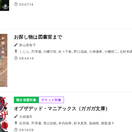
00:07:14
お探し物は図書室まで
青山美智子
くじら, 芹澤優, 川﨑万智, 佐々千春, 野口花緒, 小林優希, 小幡研二, 北村和真, 佐々木琴子, 中条智世, 長谷
川天音, 藤原満
08:44:14
聴き放題対象
チケット対象
オブザデッド・マニアックス（ガガガ文庫）
大樹連司
合田葵, 芹澤優, 青山吉能, 米内佑希, 鈴木真実, 福緒唯, 猪股速十
09:14:09