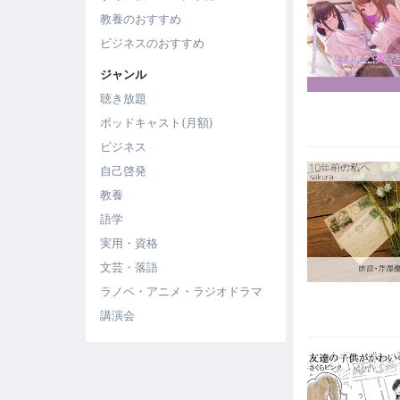
教養のおすすめ
ビジネスのおすすめ
ジャンル
聴き放題
ポッドキャスト(月額)
ビジネス
自己啓発
教養
語学
実用・資格
文芸・落語
ラノベ・アニメ・ラジオドラマ
講演会