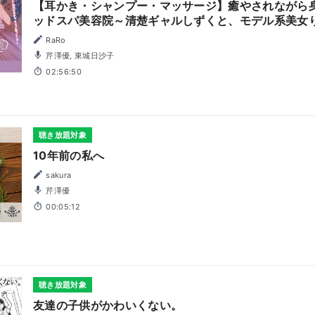
【耳かき・シャンプー・マッサージ】癒やされながら
ッドスパ美容院～清楚ギャルしずくと、モデル系美女り
東城日沙子】
RaRo
芹澤優, 東城日沙子
02:56:50
聴き放題対象
10年前の私へ
sakura
芹澤優
00:05:12
聴き放題対象
友達の子供がかわいくない。