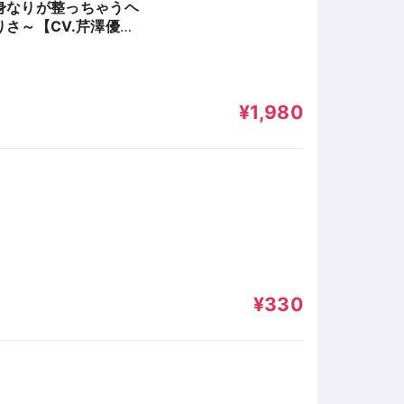
身なりが整っちゃうヘ
さ～【CV.芹澤優、
¥1,980
¥330