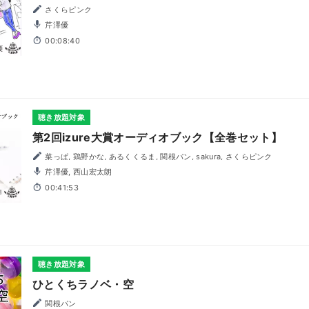
さくらピンク
芹澤優
00:08:40
聴き放題対象
第2回izure大賞オーディオブック【全巻セット】
菜っぱ, 鶏野かな, あるくくるま, 関根パン, sakura, さくらピンク
芹澤優, 西山宏太朗
00:41:53
聴き放題対象
ひとくちラノベ・空
関根パン