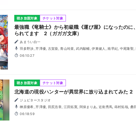
聴き放題対象
チケット対象
最強職《竜騎士》から初級職《運び屋》になったのに
られてます 2（ガガガ文庫）
あまうい白一
羽多野渉, 芹澤優, 古賀葵, 青山玲菜, 武内駿輔, 伊東健人, 南早紀, 中尾隆聖
06:10:27
聴き放題対象
チケット対象
北海道の現役ハンターが異世界に放り込まれてみた 2 
ジュピタースタジオ
榊原優希, 芹澤優, 田尻浩章, 江田拓寛, 阿保まりあ, 近衛秀馬, 蒔村拓哉, 桑
06:18:59