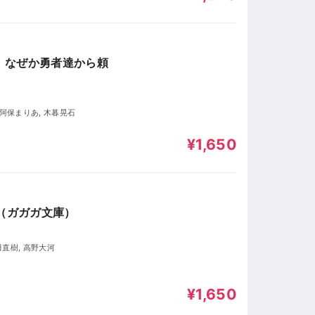
、なぜか勇者達から頼
, 阿保まりあ, 木暮晃石
¥1,650
（ガガガ文庫）
田直樹, 高野大河
¥1,650