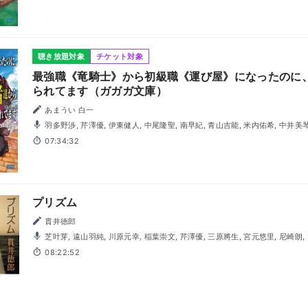
聴き放題対象
チケット対象
最強職《竜騎士》から初級職《運び屋》になったのに
られてます（ガガガ文庫）
あまうい 白一
羽多野渉, 芹澤優, 伊東健人, 中尾隆聖, 南早紀, 青山吉能, 米内佑希, 中井美
07:34:32
プリズム
貫井徳郎
芝叶芽, 遠山羽純, 川原元幸, 稲葉崇文, 芹澤優, 三原將生, 宮元悠里, 尼崎朗, 熊谷知美, 沢田麻由, 叶恵しら
べ, 濱崎泰人, 寺門冬実, 川村彩音, 金丸真, 満仲和樹, 佐藤結花, 更科樹, 長崎茉
08:22:52