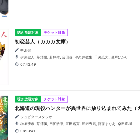
聴き放題対象
チケット対象
初恋芸人（ガガガ文庫）
中沢健
伊東健人, 芹澤優, 若林佑, 合田葵, 津久井教生, 千先広大, 瀬戸ひかり
07:42:49
聴き放題対象
チケット対象
北海道の現役ハンターが異世界に放り込まれてみた（
ジュピタースタジオ
榊原優希, 芹澤優, 田尻浩章, 江田拓寛, 近衛秀馬, 阿保まりあ, 桑田直樹
08:13:41