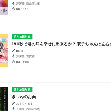
芹澤優, 西山宏太朗
00:03:13
聴き放題対象
180秒で君の耳を幸せに出来るか？ 双子ちゃんは左
RaRo
芹澤優, 古賀葵
03:04:08
聴き放題対象
きつねのお面
あるくくるま
芹澤優, 西山宏太朗