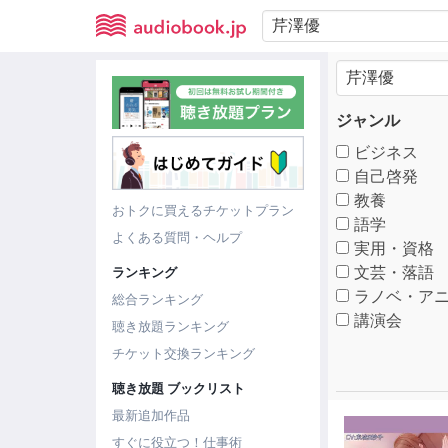
ジャンル
ビジネス
自己啓発
教養
おトクに買えるチケットプラン
語学
よくある質問・ヘルプ
実用・資格
文芸・落語
ランキング
ラノベ・アニ
総合ランキング
講演会
聴き放題ランキング
チケット交換ランキング
聴き放題 ブックリスト
最新追加作品
すぐに役立つ！仕事術