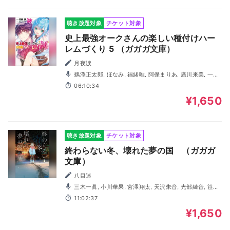
聴き放題対象
チケット対象
史上最強オークさんの楽しい種付けハー
レムづくり 5 （ガガガ文庫）
月夜涙
鵜澤正太郎, ほなみ, 福緒唯, 阿保まりあ, 廣川来美, 一ノ
瀬ゆうり, 堀総士郎, 石野竜三, 柚木涼香, 笹本直起
06:10:34
¥1,650
聴き放題対象
チケット対象
終わらない冬、壊れた夢の国 （ガガガ
文庫）
八目迷
三木一眞, 小川華果, 宮澤翔太, 天沢朱音, 光部綺音, 笹本
直起, 坂東琴乃
11:02:37
¥1,650