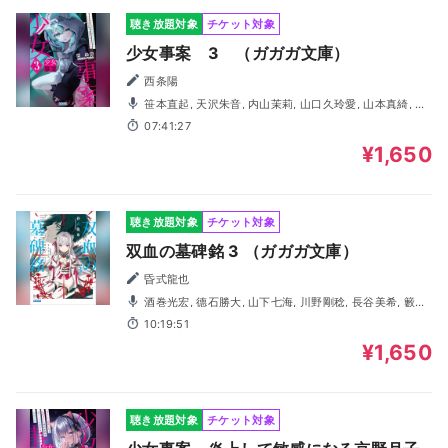
聴き放題対象
チケット対象
少女事案 3 （ガガガ文庫）
西条陽
笹本直起, 天沢朱音, 内山茉莉, 山口久玲愛, 山本真綺, 一
ノ瀬ゆうり, 菅原万波, 鈴木悠生, 水上慶
07:41:27
¥1,650
聴き放題対象
チケット対象
双血の墓碑銘 3 （ガガガ文庫）
昏式龍也
酒巻光宏, 德石勝大, 山下七海, 川野剛稔, 長谷美希, 籔根
依泉, 橋本晃太朗, 若林佑, 森田了介, 笹本直起
10:19:51
¥1,650
聴き放題対象
チケット対象