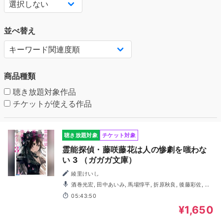
並べ替え
商品種類
聴き放題対象作品
チケットが使える作品
聴き放題対象
チケット対象
霊能探偵・藤咲藤花は人の惨劇を嗤わな
い 3 （ガガガ文庫）
綾里けいし
酒巻光宏, 田中あいみ, 馬場惇平, 折原秋良, 後藤彩佐, 寺
西はる, 二宮愛理, 笹本直起, 厚木那奈美
05:43:50
¥1,650