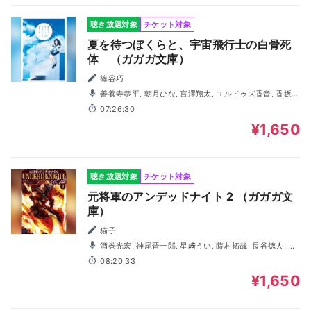
聴き放題対象
チケット対象
夏を待つぼくらと、宇宙飛行士の白骨死
体 （ガガガ文庫）
篠谷巧
善養寺恭平, 朝月ひな, 宮澤翔太, ユルドゥズ香音, 香坂
侑, 笹本直起, 廣川来美, 木暮晃石
07:26:30
¥1,650
聴き放題対象
チケット対象
元将軍のアンデッドナイト 2 （ガガガ文
庫）
猫子
酒巻光宏, 神尾晋一郎, 星﨑うい, 蒔村拓哉, 長谷徳人, 笹
本直起, 佐治和也, あらいゆい, 有隅融
08:20:33
¥1,650