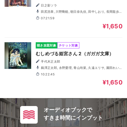
なのに手取りがゴミ過ぎて生活できませ
日之影ソラ
ん～ （ガガガ文庫）
田尻浩章, 川野剛稔, 朝日奈丸佳, 田中しおり, 長岡龍歩,
伏見はる香, 東條達也, 笹本直起, 一宮麗, 江田拓寛
07:21:59
¥1,650
聴き放題対象
チケット対象
むしめづる姫宮さん 2（ガガガ文庫）
手代木正太郎
鵜澤正太郎, 永野愛理, 青山玲菜, 久遠エリサ, 園田れい,
中井美琴, 日菜, 小川華果, 笹本直起, こばたけまさふみ, おぎ
10:22:45
たえりこ
¥1,650
オーディオブックで
すきま時間にインプット