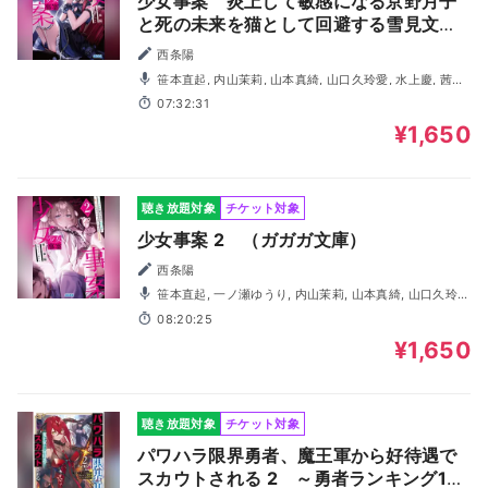
少女事案 炎上して敏感になる京野月子
と死の未来を猫として回避する雪見文
香 （ガガガ文庫）
西条陽
笹本直起, 内山茉莉, 山本真綺, 山口久玲愛, 水上慶, 茜柊
一朗, 夏目万吏奈, 森浦啓悟, 早坂志緒
07:32:31
¥1,650
聴き放題対象
チケット対象
少女事案 2 （ガガガ文庫）
西条陽
笹本直起, 一ノ瀬ゆうり, 内山茉莉, 山本真綺, 山口久玲
愛, 鈴木悠生, 古岡祐樹, 森浦啓悟, 水上慶, 坂東琴乃
08:20:25
¥1,650
聴き放題対象
チケット対象
パワハラ限界勇者、魔王軍から好待遇で
スカウトされる 2 ～勇者ランキング1位