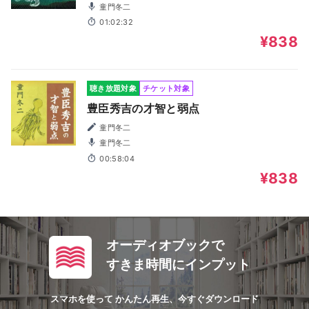
童門冬二
01:02:32
¥838
聴き放題対象
チケット対象
豊臣秀吉の才智と弱点
童門冬二
童門冬二
00:58:04
¥838
オーディオブックで
すきま時間にインプット
スマホを使って かんたん再生、今すぐダウンロード