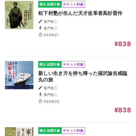
聴き放題対象
チケット対象
松下村塾が生んだ天才改革者高杉晋作
童門冬二
童門冬二
00:58:21
¥838
聴き放題対象
チケット対象
新しい生き方を持ち帰った福沢諭吉咸臨
丸の旅
童門冬二
童門冬二
00:58:05
¥838
聴き放題対象
チケット対象