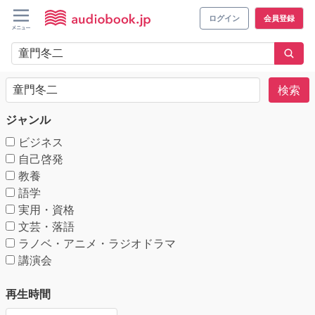
ログイン
会員登録
検索
ジャンル
ビジネス
自己啓発
教養
語学
実用・資格
文芸・落語
ラノベ・アニメ・ラジオドラマ
講演会
再生時間