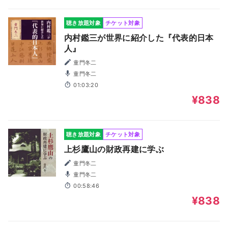
聴き放題対象
チケット対象
内村鑑三が世界に紹介した『代表的日本
人』
童門冬二
童門冬二
01:03:20
¥838
聴き放題対象
チケット対象
上杉鷹山の財政再建に学ぶ
童門冬二
童門冬二
00:58:46
¥838