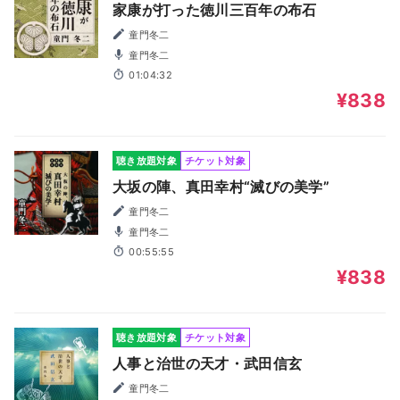
家康が打った徳川三百年の布石
童門冬二
童門冬二
01:04:32
¥838
聴き放題対象
チケット対象
大坂の陣、真田幸村“滅びの美学”
童門冬二
童門冬二
00:55:55
¥838
聴き放題対象
チケット対象
人事と治世の天才・武田信玄
童門冬二