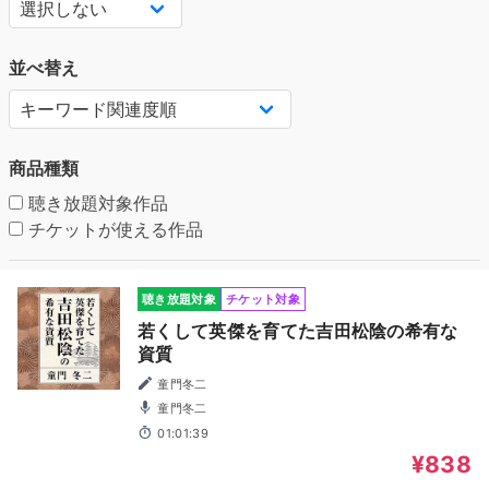
並べ替え
商品種類
聴き放題対象作品
チケットが使える作品
聴き放題対象
チケット対象
若くして英傑を育てた吉田松陰の希有な
資質
童門冬二
童門冬二
01:01:39
¥838