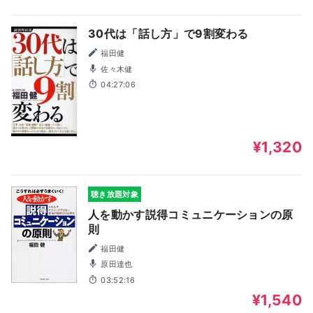
30代は「話し方」で9割変わる
福田健
佐々木健
04:27:06
¥1,320
聴き放題対象
人を動かす説得コミュニケーションの原
則
福田健
原田達也
03:52:16
¥1,540