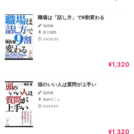
職場は「話し方」で9割変わる
福田健
茶川亜郎
04:56:35
¥1,320
頭のいい人は質問が上手い
福田健
西村不二人
03:54:30
¥1,320