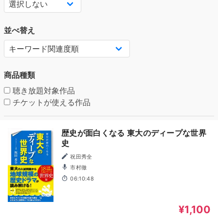
並べ替え
商品種類
聴き放題対象作品
チケットが使える作品
歴史が面白くなる 東大のディープな世界
史
祝田秀全
市村徹
06:10:48
¥1,100