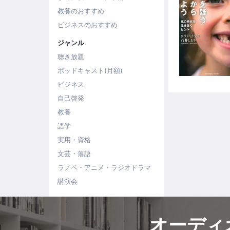
教養のおすすめ
ビジネスのおすすめ
ジャンル
聴き放題
ポッドキャスト(月額)
ビジネス
自己啓発
教養
語学
実用・資格
文芸・落語
ラノベ・アニメ・ラジオドラマ
講演会
オーディ