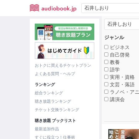
ジャンル
ビジネス
自己啓発
教養
おトクに買えるチケットプラン
語学
よくある質問・ヘルプ
実用・資格
文芸・落語
ランキング
ラノベ・アニ
総合ランキング
講演会
聴き放題ランキング
チケット交換ランキング
聴き放題 ブックリスト
最新追加作品
すぐに役立つ！仕事術