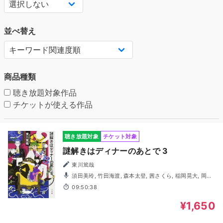
並べ替え
商品種類
聴き放題対象作品
チケットが使える作品
聴き放題対象
チケット対象
謎解きはディナーのあとで 3
東川篤哉
須田美玲, 竹田海渡, 森本太登, 茜さくら, 稲岡晃大, 岡本
綾香, 竹内大生, 長谷川禄, 藤澤奨, 真仲莉央, 山本悠有希, 富
09:50:38
岡佑介
¥1,650