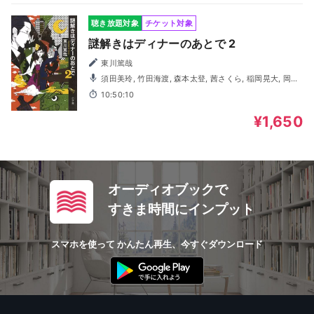
聴き放題対象
チケット対象
謎解きはディナーのあとで 2
東川篤哉
須田美玲, 竹田海渡, 森本太登, 茜さくら, 稲岡晃大, 岡本
綾香, 竹内大生, 長谷川禄, 藤澤奨, 真仲莉央, 山本悠有希, 富
10:50:10
岡佑介
¥1,650
オーディオブックで
すきま時間にインプット
スマホを使って かんたん再生、今すぐダウンロード