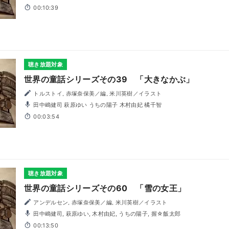
00:10:39
聴き放題対象
世界の童話シリーズその39 「大きなかぶ」
トルストイ, 赤塚奈保美／編, 米川英樹／イラスト
田中嶋健司 萩原ゆい うちの陽子 木村由妃 橘千智
00:03:54
聴き放題対象
世界の童話シリーズその60 「雪の女王」
アンデルセン, 赤塚奈保美／編, 米川英樹／イラスト
田中嶋健司, 萩原ゆい, 木村由妃, うちの陽子, 握☆飯太郎
00:13:50