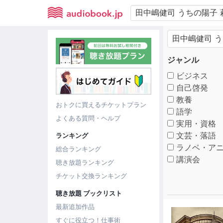
ジャンル
ビジネス
自己啓発
教養
おトクに買えるチケットプラン
語学
よくある質問・ヘルプ
実用・資格
文芸・落語
ランキング
ラノベ・アニ
総合ランキング
講演会
聴き放題ランキング
チケット交換ランキング
聴き放題 ブックリスト
最新追加作品
すぐに役立つ！仕事術