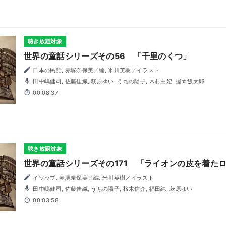
聴き放題対象
世界の童話シリーズその56 「千里のくつ」
日本の民話, 赤塚奈保美／編, 米川英樹／イラスト
田中嶋健司, 佐藤佳織, 萩原ゆい, うちの陽子, 木村由妃, 握☆飯太郎
00:08:37
聴き放題対象
世界の童話シリーズその171 「ライオンの皮を着た
イソップ, 赤塚奈保美／編, 米川英樹／イラスト
田中嶋健司, 佐藤佳織, うちの陽子, 桜木信介, 福田純, 萩原ゆい
00:03:58