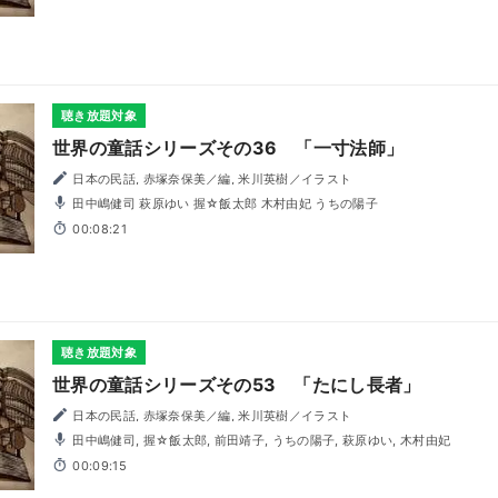
聴き放題対象
世界の童話シリーズその36 「一寸法師」
日本の民話, 赤塚奈保美／編, 米川英樹／イラスト
田中嶋健司 萩原ゆい 握☆飯太郎 木村由妃 うちの陽子
00:08:21
聴き放題対象
世界の童話シリーズその53 「たにし長者」
日本の民話, 赤塚奈保美／編, 米川英樹／イラスト
田中嶋健司, 握☆飯太郎, 前田靖子, うちの陽子, 萩原ゆい, 木村由妃
00:09:15