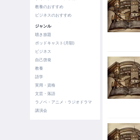
教養のおすすめ
ビジネスのおすすめ
ジャンル
聴き放題
ポッドキャスト(月額)
ビジネス
自己啓発
教養
語学
実用・資格
文芸・落語
ラノベ・アニメ・ラジオドラマ
講演会