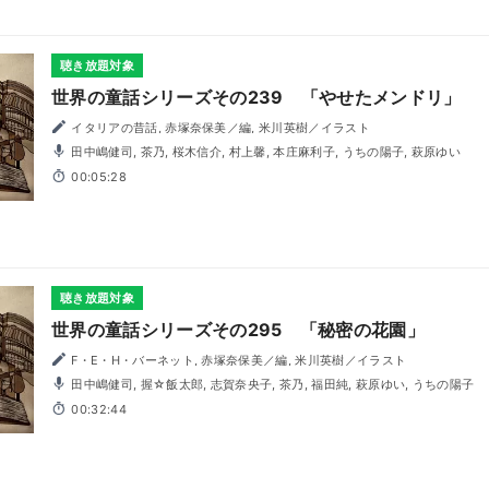
聴き放題対象
世界の童話シリーズその239 「やせたメンドリ」
イタリアの昔話, 赤塚奈保美／編, 米川英樹／イラスト
田中嶋健司, 茶乃, 桜木信介, 村上馨, 本庄麻利子, うちの陽子, 萩原ゆい
00:05:28
聴き放題対象
世界の童話シリーズその295 「秘密の花園」
F・E・H・バーネット, 赤塚奈保美／編, 米川英樹／イラスト
田中嶋健司, 握☆飯太郎, 志賀奈央子, 茶乃, 福田純, 萩原ゆい, うちの陽子
00:32:44