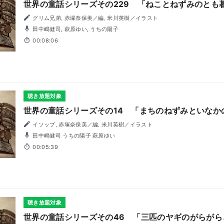
世界の童話シリーズその229 「ねことねずみのとも
グリム兄弟, 赤塚奈保美／編, 米川英樹／イラスト
田中嶋健司, 萩原ゆい, うちの陽子
00:08:06
聴き放題対象
世界の童話シリーズその14 「まちのねずみといなか
イソップ, 赤塚奈保美／編, 米川英樹／イラスト
田中嶋健司 うちの陽子 萩原ゆい
00:05:39
聴き放題対象
世界の童話シリーズその46 「三匹のヤギのがらがら