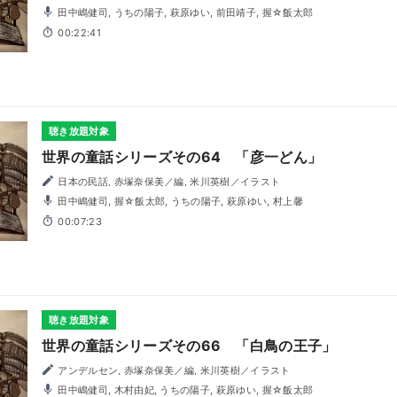
田中嶋健司, うちの陽子, 萩原ゆい, 前田靖子, 握☆飯太郎
00:22:41
聴き放題対象
世界の童話シリーズその64 「彦一どん」
日本の民話, 赤塚奈保美／編, 米川英樹／イラスト
田中嶋健司, 握☆飯太郎, うちの陽子, 萩原ゆい, 村上馨
00:07:23
聴き放題対象
世界の童話シリーズその66 「白鳥の王子」
アンデルセン, 赤塚奈保美／編, 米川英樹／イラスト
田中嶋健司, 木村由妃, うちの陽子, 萩原ゆい, 握☆飯太郎