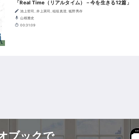
「Real Time（リアルタイム）－今を生きる12篇」
池上哲司, 井上憲司, 稲垣真澄, 狐野秀存
山根雅史
00:31:09
オブックで