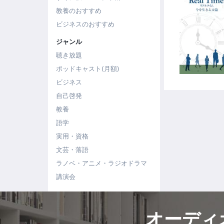
教養のおすすめ
ビジネスのおすすめ
ジャンル
聴き放題
ポッドキャスト(月額)
ビジネス
自己啓発
教養
語学
実用・資格
文芸・落語
ラノベ・アニメ・ラジオドラマ
講演会
オーディ