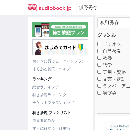
ジャンル
ビジネス
自己啓発
教養
おトクに買えるチケットプラン
語学
よくある質問・ヘルプ
実用・資格
文芸・落語
ランキング
ラノベ・アニ
総合ランキング
講演会
聴き放題ランキング
チケット交換ランキング
聴き放題 ブックリスト
最新追加作品
すぐに役立つ！仕事術