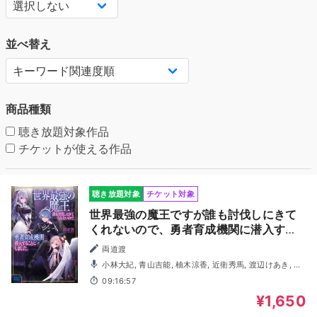
並べ替え
商品種類
聴き放題対象作品
チケットが使える作品
聴き放題対象
チケット対象
世界最強の魔王ですが誰も討伐しにきて
くれないので、勇者育成機関に潜入する
ことにしました（ガガガ文庫）
両道渡
小林大紀, 青山吉能, 柚木涼香, 近衛秀馬, 渡辺けあき, 下
屋則子, 澁谷梓希, 三木眞一郎, 田所陽向
09:16:57
¥1,650