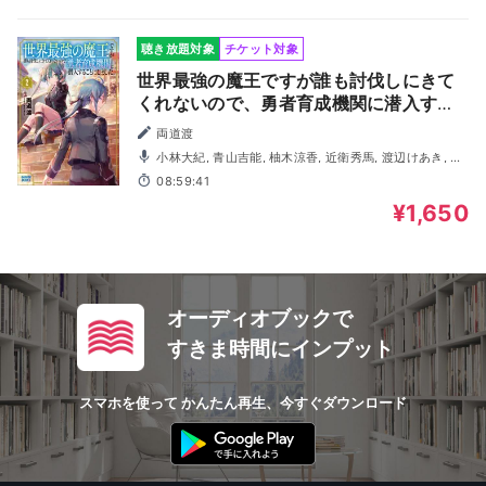
聴き放題対象
チケット対象
世界最強の魔王ですが誰も討伐しにきて
くれないので、勇者育成機関に潜入する
ことにしました 2（ガガガ文庫）
両道渡
小林大紀, 青山吉能, 柚木涼香, 近衛秀馬, 渡辺けあき, 下
屋則子, 澁谷梓希, 三木眞一郎, 花岡志織, 廣川来美
08:59:41
¥1,650
オーディオブックで
すきま時間にインプット
スマホを使って かんたん再生、今すぐダウンロード