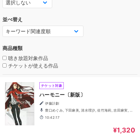
並べ替え
商品種類
聴き放題対象作品
チケットが使える作品
チケット対象
ハーモニー〔新版〕
伊藤計劃
豊口めぐみ, 下田麻美, 清水理沙, 佐竹海莉, 吉田麻実, 竹
内良太, 市村徹, 岩崎了, 佐藤健輔
10:42:17
¥1,320