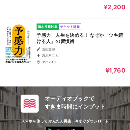
¥2,200
聴き放題対象
チケット対象
予感力 人生を決める！ なぜか「ツキ続
ける人」の習慣術
西田文郎
西村不二人
05:17:48
¥1,760
オーディオブックで
すきま時間にインプット
スマホを使って かんたん再生、今すぐダウンロード