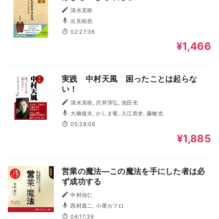
清水克衛
出先拓也
02:27:36
¥1,466
実践 中村天風 困ったことは起らな
い！
清水克衛, 沢井淳弘, 池田光
大橋俊夫, かしま竜, 入江崇史, 藤敏也
05:28:06
¥1,885
営業の魔法―この魔法を手にした者は必
ず成功する
中村信仁
西村真二, 小墨カフロ
04:17:39