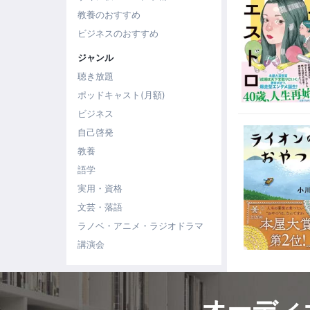
教養のおすすめ
ビジネスのおすすめ
ジャンル
聴き放題
ポッドキャスト(月額)
ビジネス
自己啓発
教養
語学
実用・資格
文芸・落語
ラノベ・アニメ・ラジオドラマ
講演会