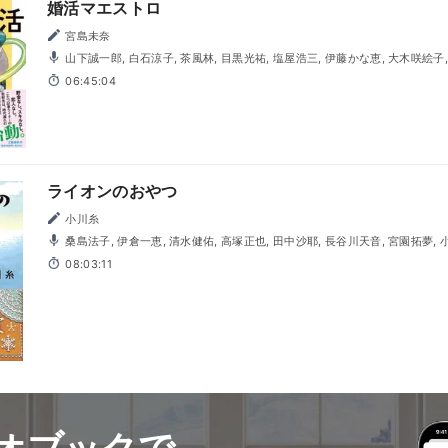
婚活マエストロ
宮島未奈
山下誠一郎, 白石涼子, 茶風林, 目黒光祐, 塩屋浩三, 伊藤かな恵, 大木咲絵子, 北原樹, 小林直人, 清水健佑,
玉木雅士, 長谷川天音, 三浦円, 山名枝里子
06:45:04
ライオンのおやつ
小川糸
桑島法子, 伊倉一恵, 清水健佑, 高塚正也, 田中沙耶, 長谷川天音, 宮園拓夢,
08:03:11