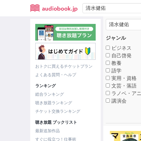
ジャンル
ビジネス
自己啓発
教養
おトクに買えるチケットプラン
語学
よくある質問・ヘルプ
実用・資格
文芸・落語
ランキング
ラノベ・アニ
総合ランキング
講演会
聴き放題ランキング
チケット交換ランキング
聴き放題 ブックリスト
最新追加作品
すぐに役立つ！仕事術