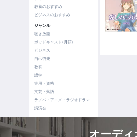
教養のおすすめ
ビジネスのおすすめ
ジャンル
聴き放題
ポッドキャスト(月額)
ビジネス
自己啓発
教養
語学
実用・資格
文芸・落語
ラノベ・アニメ・ラジオドラマ
講演会
オーディ