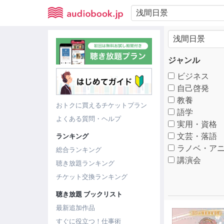
ジャンル
ビジネス
自己啓発
教養
おトクに買えるチケットプラン
語学
よくある質問・ヘルプ
実用・資格
文芸・落語
ランキング
ラノベ・アニ
総合ランキング
講演会
聴き放題ランキング
チケット交換ランキング
聴き放題 ブックリスト
最新追加作品
すぐに役立つ！仕事術