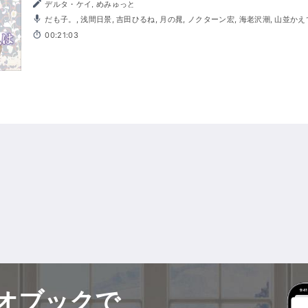
デルタ・ケイ, めみゅっと
だも子。, 浅間日景, 吉田ひるね, 月の晁, ノクターン宏, 海老沢潮, 山並かえで。, 有澤空, 常緒, 林, 霧原大
輔, こりす
00:21:03
オブックで