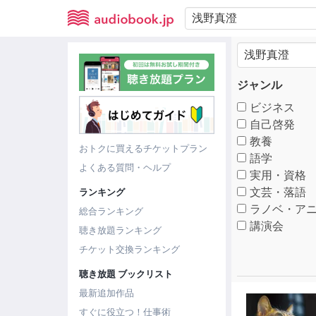
ジャンル
ビジネス
自己啓発
教養
おトクに買えるチケットプラン
語学
よくある質問・ヘルプ
実用・資格
文芸・落語
ランキング
ラノベ・アニ
総合ランキング
講演会
聴き放題ランキング
チケット交換ランキング
聴き放題 ブックリスト
最新追加作品
すぐに役立つ！仕事術