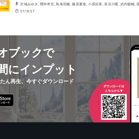
沢城みゆき, 櫻井孝宏, 鳥海浩輔, 藤原夏海, 小原好美, 長谷川暖, 武内駿輔, 堀江瞬, 浜田洋平, 菊地達弘, 浅
野真澄, 間島淳司, 田丸篤志, 中根久美子, 伊達忠智, 浜田賢二, 中原麻衣, 依田菜
01:16:57
オブックで
間にインプット
んたん再生、今すぐダウンロード