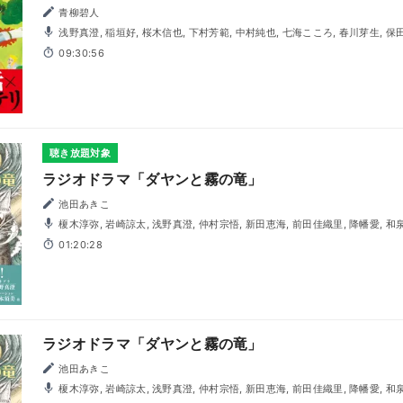
青柳碧人
浅野真澄, 稲垣好, 桜木信也, 下村芳範, 中村純也, 七海こころ, 春川芽生, 保
09:30:56
聴き放題対象
ラジオドラマ「ダヤンと霧の竜」
池田あきこ
榎木淳弥, 岩崎諒太, 浅野真澄, 仲村宗悟, 新田恵海, 前田佳織里, 降幡愛, 和泉風花, 白城なお, 島本須美, ほ
か
01:20:28
ラジオドラマ「ダヤンと霧の竜」
池田あきこ
榎木淳弥, 岩崎諒太, 浅野真澄, 仲村宗悟, 新田恵海, 前田佳織里, 降幡愛, 和泉風花, 白城なお, 島本須美, ほ
か