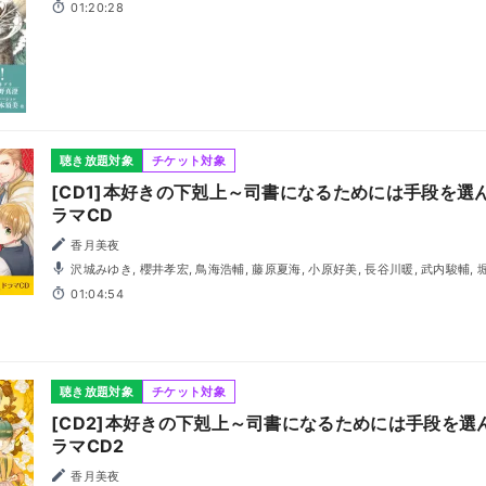
01:20:28
聴き放題対象
チケット対象
[CD1]本好きの下剋上～司書になるためには手段を選
ラマCD
香月美夜
沢城みゆき, 櫻井孝宏, 鳥海浩輔, 藤原夏海, 小原好美, 長谷川暖, 武内駿輔, 堀江瞬, 伊達忠智, 田丸篤志, 浅
野真澄, 中根久美子, 浜田賢二, 鳴海和希, 依田菜津, 中原麻衣, 林大地, 石塚運昇
01:04:54
聴き放題対象
チケット対象
[CD2]本好きの下剋上～司書になるためには手段を
ラマCD2
香月美夜