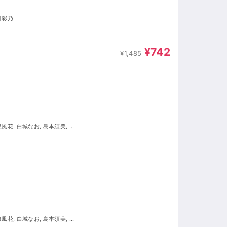
田彩乃
¥742
¥1,485