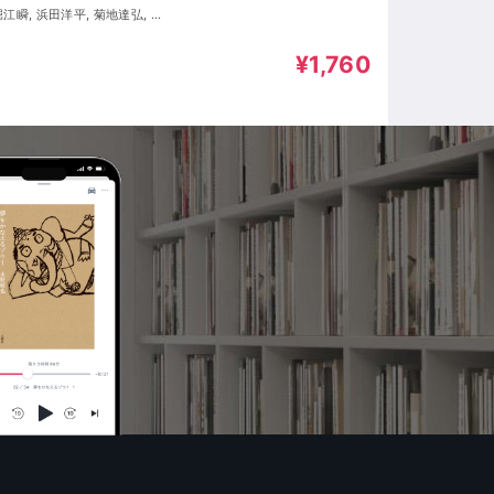
津, 田中敦子
¥1,760