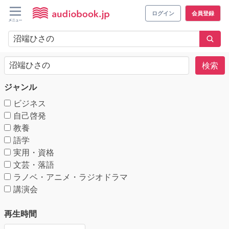
ログイン
会員登録
検索
ジャンル
ビジネス
自己啓発
教養
語学
実用・資格
文芸・落語
ラノベ・アニメ・ラジオドラマ
講演会
再生時間