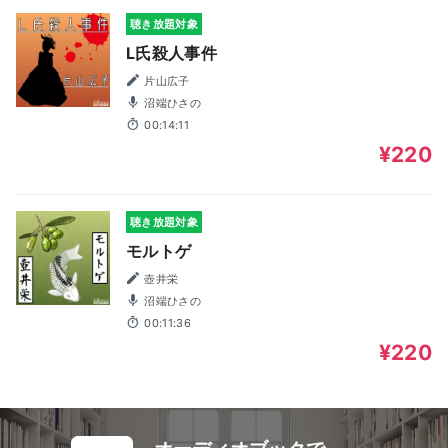
聴き放題対象
L氏殺人事件
片山広子
沼端ひさの
00:14:11
¥220
聴き放題対象
モルトゲ
壺井栄
沼端ひさの
00:11:36
¥220