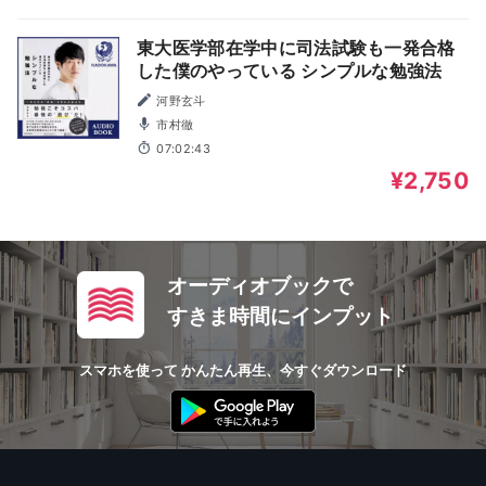
東大医学部在学中に司法試験も一発合格
した僕のやっている シンプルな勉強法
河野玄斗
市村徹
07:02:43
¥2,750
オーディオブックで
すきま時間にインプット
スマホを使って かんたん再生、今すぐダウンロード